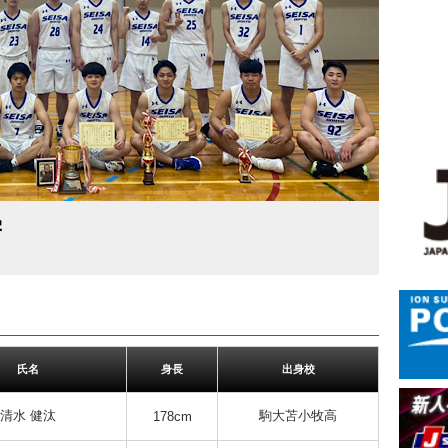
学
氏名
身長
出身校
清水 健汰
駒大苫小牧高
178cm