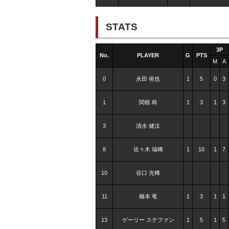
STATS
3P
No.
PLAYER
G
PTS
M
A
0
永田 侑也
1
5
0
3
1
関根 柊
1
3
1
3
3
清水 健汰
8
佐々木 瑞稀
1
10
1
7
10
谷口 光稀
11
橋本 竜
1
3
1
1
13
ゲーリー ステファン
1
5
1
5