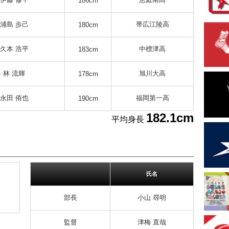
186cm
浦島 歩己
帯広江陵高
180cm
久本 浩平
中標津高
183cm
林 流輝
旭川大高
178cm
永田 侑也
福岡第一高
190cm
182.1cm
平均身長
氏名
部長
小山 尋明
監督
津梅 直哉