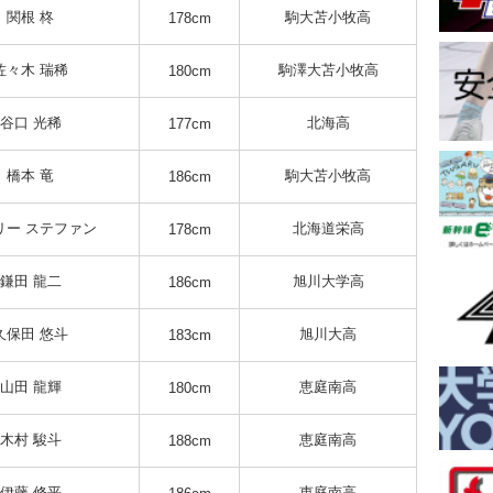
関根 柊
駒大苫小牧高
178cm
佐々木 瑞稀
駒澤大苫小牧高
180cm
谷口 光稀
北海高
177cm
橋本 竜
駒大苫小牧高
186cm
リー ステファン
北海道栄高
178cm
鎌田 龍二
旭川大学高
186cm
久保田 悠斗
旭川大高
183cm
山田 龍輝
恵庭南高
180cm
木村 駿斗
恵庭南高
188cm
伊藤 修平
恵庭南高