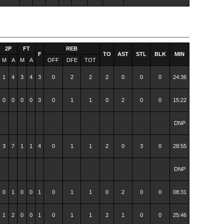
2P
FT
REB
F
TO
AST
STL
BLK
MIN
M
A
M
A
OFF
DFE
TOT
1
4
3
4
3
0
2
2
2
0
0
0
24:36
0
0
0
0
3
0
1
1
0
2
0
0
15:22
DNP
3
7
1
1
4
0
1
1
2
0
3
0
28:55
DNP
0
1
0
0
1
0
1
1
0
2
0
0
08:31
1
2
0
0
1
0
1
1
2
1
0
0
25:46