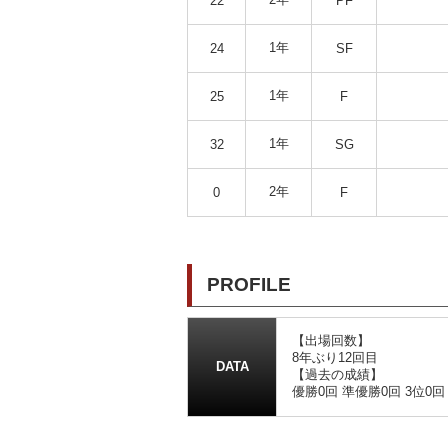
22
PF
1年
24
SF
1年
25
F
1年
32
SG
2年
0
F
PROFILE
【出場回数】
8年ぶり12回目
DATA
【過去の成績】
優勝0回 準優勝0回 3位0回