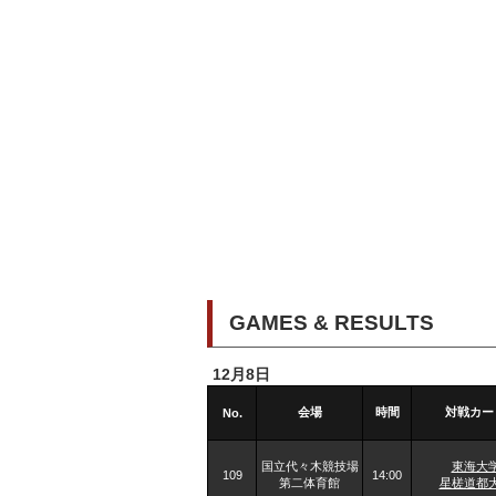
GAMES & RESULTS
12月8日
会場
時間
対戦カー
No.
国立代々木競技場
東海大
109
14:00
第二体育館
星槎道都