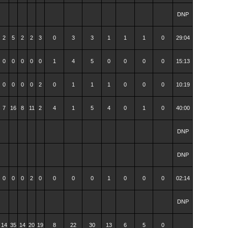
DNP
2
5
2
2
3
0
3
3
1
1
1
0
29:04
0
0
0
0
0
1
4
5
0
0
0
0
15:13
0
0
0
0
2
0
1
1
1
0
0
0
10:19
7
16
8
11
2
4
1
5
4
0
1
0
40:00
DNP
DNP
0
0
0
2
0
0
0
0
1
0
0
0
02:14
DNP
14
35
14
20
19
8
22
30
13
6
5
0