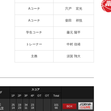
Aコーチ
宍戸 宏光
Aコーチ
柴田 祥悦
学生コーチ
藤元 陽平
トレーナー
中村 佳靖
主務
須賀 翔大
スコア
ド
1P
2P
3P
4P
OT
OT
Total
学
25
19
34
23
101
BOX
14
23
11
18
66
大学