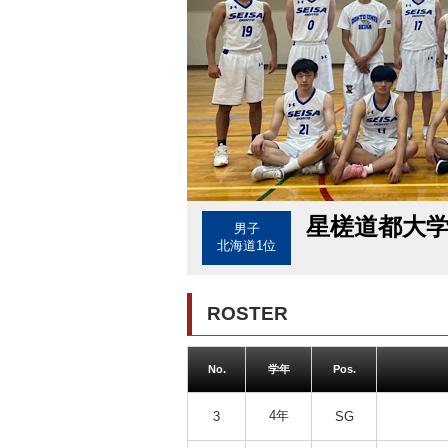
星槎道都大
男子
北海道1位
ROSTER
No.
学年
Pos.
4年
3
SG