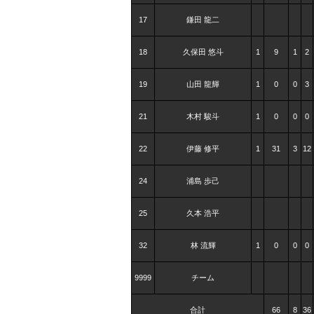
17
鎌田 龍二
18
久保田 悠斗
1
9
1
2
19
山田 龍輝
1
0
0
3
21
木村 駿斗
1
0
0
0
22
伊藤 修平
1
31
3
12
24
浦島 歩己
25
久本 浩平
32
林 流輝
1
0
0
0
9999
チーム
合計
66
8
36