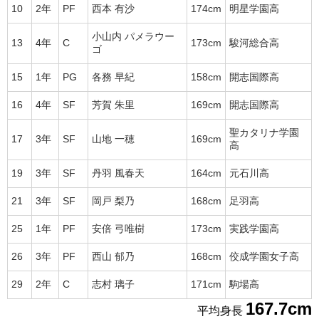
10
2年
PF
西本 有沙
174cm
明星学園高
小山内 パメラウー
13
4年
C
173cm
駿河総合高
ゴ
15
1年
PG
各務 早紀
158cm
開志国際高
16
4年
SF
芳賀 朱里
169cm
開志国際高
聖カタリナ学園
17
3年
SF
山地 一穂
169cm
高
19
3年
SF
丹羽 風春天
164cm
元石川高
21
3年
SF
岡戸 梨乃
168cm
足羽高
25
1年
PF
安倍 弓唯樹
173cm
実践学園高
26
3年
PF
西山 郁乃
168cm
佼成学園女子高
29
2年
C
志村 璃子
171cm
駒場高
167.7cm
平均身長