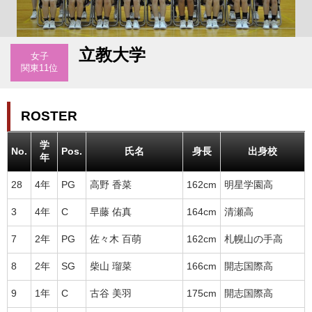
立教大学
女子
関東11位
ROSTER
学
No.
Pos.
氏名
身長
出身校
年
28
4年
PG
高野 香菜
162cm
明星学園高
3
4年
C
早藤 佑真
164cm
清瀬高
7
2年
PG
佐々木 百萌
162cm
札幌山の手高
8
2年
SG
柴山 瑠菜
166cm
開志国際高
9
1年
C
古谷 美羽
175cm
開志国際高