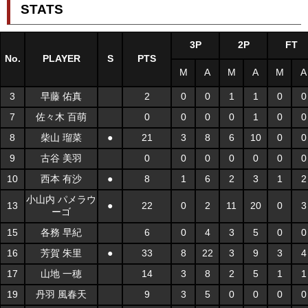
STATS
3P
2P
FT
No.
PLAYER
S
PTS
M
A
M
A
M
A
3
早藤 佑真
2
0
0
1
1
0
0
7
佐々木 百萌
0
0
0
0
1
0
0
8
柴山 瑠菜
●
21
3
8
6
10
0
0
9
古谷 美羽
0
0
0
0
0
0
0
10
西本 有沙
●
8
1
6
2
3
1
2
小山内 パメラウ
13
●
22
0
2
11
20
0
3
ーゴ
15
各務 早紀
6
0
4
3
5
0
0
16
芳賀 朱里
●
33
8
22
3
9
3
4
17
山地 一穂
14
3
8
2
5
1
1
19
丹羽 風春天
9
3
5
0
0
0
0