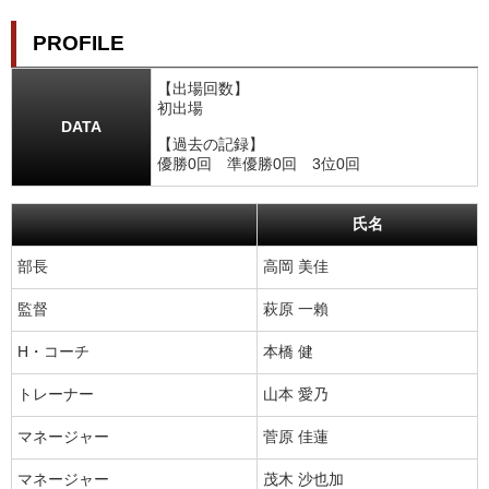
PROFILE
【出場回数】
初出場
DATA
【過去の記録】
優勝0回 準優勝0回 3位0回
氏名
部長
高岡 美佳
監督
萩原 一賴
H・コーチ
本橋 健
トレーナー
山本 愛乃
マネージャー
菅原 佳蓮
マネージャー
茂木 沙也加