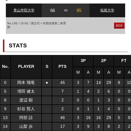
66
85
青山学院大学
vs
拓殖大学
No.136／15:00／国立代々木競技場第二体育
BOX
館
STATS
3P
2P
FT
No.
PLAYER
S
PTS
M
A
M
A
M
A
0
岡本 飛竜
●
45
3
7
14
29
8
1
5
増田 健太
7
1
4
2
6
0
0
8
渡辺 顯
2
0
0
1
3
0
0
9
杉谷 賢人
2
0
1
1
4
0
0
13
阿部 諒
46
3
16
16
29
5
8
14
山梨 歩
17
3
9
3
8
2
2