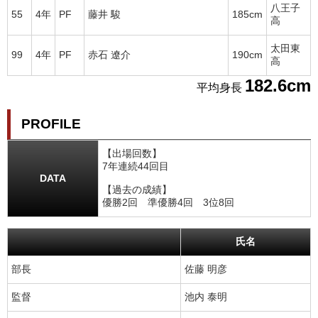
八王子
55
4年
PF
藤井 駿
185cm
高
太田東
99
4年
PF
赤石 遼介
190cm
高
182.6cm
平均身長
PROFILE
【出場回数】
7年連続44回目
DATA
【過去の成績】
優勝2回 準優勝4回 3位8回
氏名
部長
佐藤 明彦
監督
池内 泰明