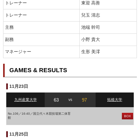
トレーナー
東迎 高善
トレーナー
兒玉 清志
主務
池端 幹司
副務
小野 貴大
マネージャー
生形 美澪
GAMES & RESULTS
11月23日
63
97
九州産業大学
vs
拓殖大学
No.106／16:40／国立代々木競技場第二体育
BOX
館
11月25日