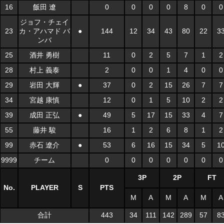
16
飯田 遼
0
0
0
0
8
0
0
ジョフ・チェイ
23
カ・アハマド バ
●
144
12
34
43
80
22
3
ンバ
25
酒井 勇樹
11
0
2
5
7
1
2
28
村上 義泰
2
0
0
1
4
0
0
29
岩田 大輝
●
37
0
2
15
26
7
7
34
宮越 康慎
12
0
1
5
10
2
2
39
成田 正弘
●
49
5
17
15
33
4
7
55
藤井 駿
16
1
2
6
8
1
2
99
赤石 遼介
●
53
6
16
15
34
5
1
9999
チーム
0
0
0
0
0
0
0
3P
2P
FT
No.
PLAYER
S
PTS
M
A
M
A
M
A
合計
443
34
111
142
289
57
8