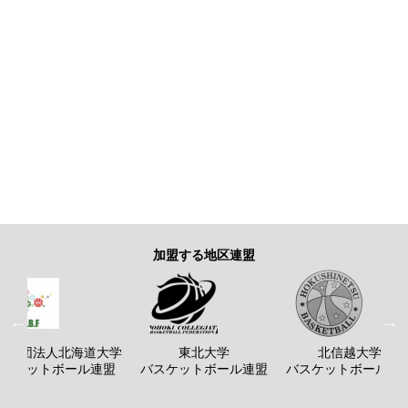
加盟する地区連盟
般社団法人北海道大学
東北大学
北信越大学
バスケットボール連盟
バスケットボール連盟
バスケットボール連