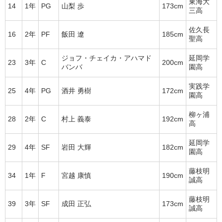
東海大
14
1年
PG
山梨 歩
173cm
三高
佐久長
16
2年
PF
飯田 遼
185cm
聖高
ジョフ・チェイカ・アハマド
延岡学
23
3年
C
200cm
バンバ
園高
実践学
25
4年
PG
酒井 勇樹
172cm
園高
柳ヶ浦
28
2年
C
村上 義泰
192cm
高
延岡学
29
4年
SF
岩田 大輝
182cm
園高
藤枝明
34
1年
F
宮越 康慎
190cm
誠高
藤枝明
39
3年
SF
成田 正弘
173cm
誠高