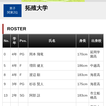
拓殖大学
男子
関東2位
ROSTER
学
No.
Pos.
氏名
身長
出身校
年
延岡学
0
4年
PG
岡本 飛竜
170cm
園高
5
4年
F
増田 健太
186cm
中越高
8
4年
F
渡辺 顯
183cm
海星高
9
3年
PG
杉谷 賢人
175cm
海星高
市立船
13
2年
SG
阿部 諒
183cm
橋高