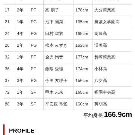
17
2年
PF
高 朋子
178cm
大分商業高
21
1年
PG
池下 陽菜
165cm
筑紫女学園高
24
4年
PG
田村 碧衣
165cm
岡豊高
28
2年
PG
松本 みずき
162cm
済美高
32
1年
PF
金光 絢音
177cm
長崎商業高
36
4年
PF
飯隈 愛理
174cm
小林高
37
3年
PG
今里 友理子
156cm
八女高
72
1年
SF
甲木 未来
165cm
福岡中央高
88
3年
SF
平安座 弓愛
166cm
英明高
166.9cm
平均身長
PROFILE