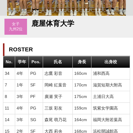
鹿屋体育大学
女子
九州2位
ROSTER
No.
学年
Pos.
氏名
身長
出身校
34
4年
PG
志鷹 彩音
160cm
浦和西高
7
1年
SF
岡崎 紅葉音
170cm
滋賀短期大附高
8
3年
PF
廣瀬 実子
175cm
土浦日大高
11
4年
PG
三坂 彩友
159cm
筑紫女学園高
14
3年
SG
森尾 萌乃花
164cm
福岡大附若葉高
15
2年
SF
大西 莉央
168cm
浜松開誠館高