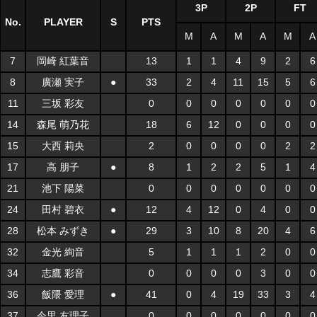
3P
2P
FT
No.
PLAYER
S
PTS
M
A
M
A
M
A
7
岡崎 紅葉音
13
1
1
4
9
2
6
8
廣瀬 実子
●
33
2
4
11
15
5
6
11
三坂 彩友
0
0
0
0
0
0
0
14
森尾 萌乃花
18
6
12
0
0
0
0
15
大西 莉央
2
0
0
0
0
2
2
17
高 朋子
●
8
1
2
2
5
1
4
21
池下 陽菜
0
0
0
0
0
0
0
24
田村 碧衣
●
12
4
12
0
4
0
0
28
松本 みずき
●
29
3
10
8
20
4
6
32
金光 絢音
5
1
1
1
2
0
0
34
志鷹 彩音
0
0
0
0
3
0
0
36
飯隈 愛理
●
41
0
4
19
33
3
4
37
今里 友理子
0
0
0
0
0
0
0