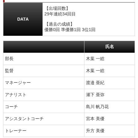
【出場回数】
29年連続34回目
DATA
【過去の成績】
優勝0回 準優勝1回 3位1回
氏名
部長
木葉 一総
監督
木葉 一総
マネージャー
渡邉 亜紀
アナリスト
瀬下 亜弥
コーチ
島川 帆乃花
アシスタントコーチ
宮本 美優
トレーナー
升方 美優