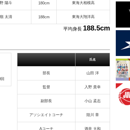
野 陽斗
東海大相模高
180cm
嶺 太清
東海大翔洋高
188cm
188.5cm
平均身長
氏名
部長
山田 洋
0回
監督
入野 貴幸
副部長
小山 孟志
アソシエイトコーチ
陸川 章
Aコーチ
酒井 大和