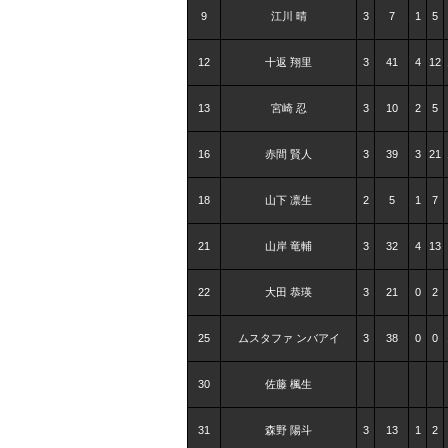
9
江川 晴
3
7
1
5
12
十返 翔里
3
41
4
12
13
宮崎 忍
3
10
2
5
16
赤間 賢人
3
39
3
21
18
山下 凛生
2
5
1
7
21
山岸 竜輔
3
32
4
13
22
大田 恭瑛
3
21
0
2
25
ムスタファ ンバアイ
3
38
0
0
30
佐藤 楓生
31
森野 陽斗
3
13
1
2