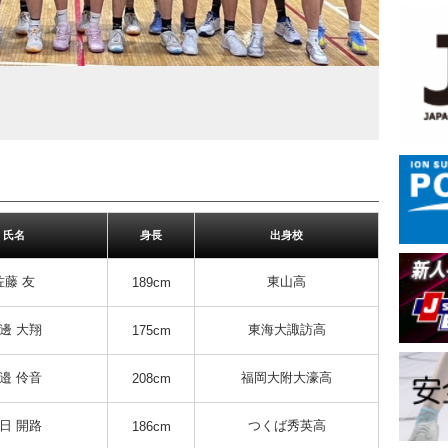
氏名
身長
出身校
佐藤 友
東山高
189cm
邊 大翔
東海大諏訪高
175cm
邉 伶音
福岡大附大濠高
208cm
日 開路
つくば秀英高
186cm