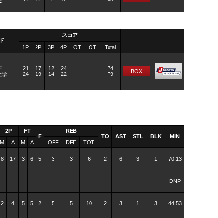
スコア
ド
1P
2P
3P
4P
OT
OT
Total
学
21
17
12
24
74
BOX
24
19
14
22
79
大学
2P
FT
REB
F
TO
AST
STL
BLK
MIN
M
A
M
A
OFF
DFE
TOT
8
17
3
6
5
3
3
6
2
6
3
1
70:13
DNP
2
4
5
5
2
5
5
10
2
3
1
3
44:53