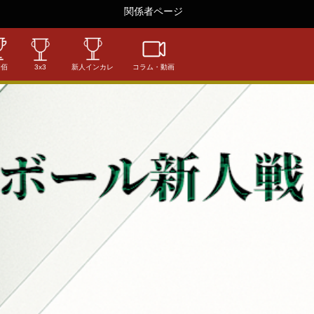
関係者ページ
相佰
3x3
新人インカレ
コラム・動画