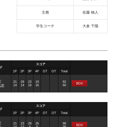
主務
佐藤 柚人
学生コーチ
大倉 千陽
スコア
ド
1P
2P
3P
4P
OT
OT
Total
学
21
29
23
19
92
BOX
14
14
16
16
60
大学
スコア
ド
1P
2P
3P
4P
OT
OT
Total
学
21
23
28
26
98
BOX
14
12
4
5
35
学