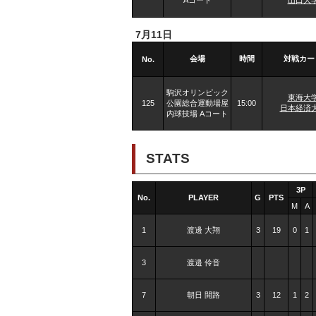
7月11日
会場
時間
対戦カー
No.
駒沢オリンピック
東海大
125
公園総合運動場屋
15:00
日本経済
内球技場 Aコート
STATS
3P
No.
PLAYER
G
PTS
M
A
1
渡邊 大翔
3
19
0
1
3
渡邉 伶音
7
朝日 開路
3
12
1
2