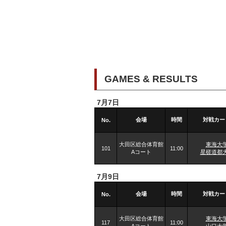
GAMES & RESULTS
7月7日
会場
時間
対戦カー
No.
大田区総合体育館
東海大
101
11:00
Aコート
星槎道都
7月9日
会場
時間
対戦カー
No.
大田区総合体育館
東海大
117
11:00
Aコート
山口大