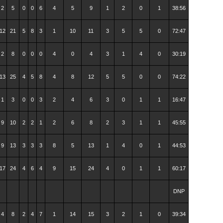
2
5
0
0
6
4
5
9
1
2
0
1
38:56
12
21
5
8
3
1
10
11
3
5
5
0
72:47
2
8
0
0
0
4
0
4
3
1
4
0
30:19
13
25
4
5
8
4
8
12
5
5
0
0
74:22
1
3
0
0
3
2
4
6
3
0
1
1
16:47
9
10
2
2
1
2
6
8
2
3
1
1
45:55
9
13
3
3
3
8
5
13
1
4
0
1
44:53
17
24
4
6
4
9
15
24
4
0
1
1
60:17
DNP
4
8
2
4
7
1
14
15
3
2
1
0
39:34