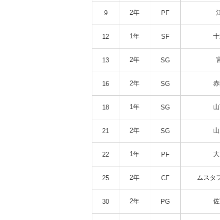
2年
9
PF
1年
十
12
SF
2年
13
SG
2年
赤
16
SG
1年
山
18
SG
2年
山
21
SG
1年
大
22
PF
2年
ムスタ
25
CF
2年
佐
30
PG