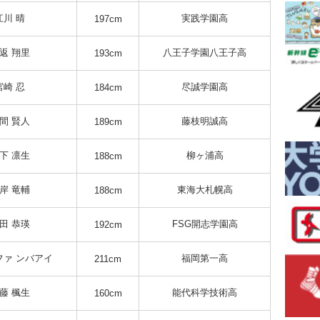
江川 晴
実践学園高
197cm
返 翔里
八王子学園八王子高
193cm
宮崎 忍
尽誠学園高
184cm
間 賢人
藤枝明誠高
189cm
下 凛生
柳ヶ浦高
188cm
岸 竜輔
東海大札幌高
188cm
田 恭瑛
FSG開志学園高
192cm
ファ ンバアイ
福岡第一高
211cm
藤 楓生
能代科学技術高
160cm