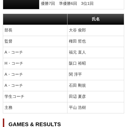
優勝7回 準優勝6回 3位1回
氏名
部長
大谷 俊郎
監督
権田 哲也
A・コーチ
福元 直人
H・コーチ
阪口 裕昭
A・コーチ
関 淳平
A・コーチ
石田 剛規
学生コーチ
田辺 夏彦
主務
平山 浩樹
GAMES & RESULTS