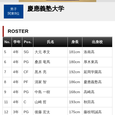
慶應義塾大学
男子
関東8位
ROSTER
No.
学年
Pos.
氏名
身長
出身校
5
4年
SG
大元 孝文
181cm
洛南高
6
4年
PG
桑原 竜馬
180cm
厚木東高
7
4年
CF
黒木 亮
192cm
延岡学園高
8
4年
PF
清家 智
186cm
慶應義塾高
9
4年
PG
中島 一樹
168cm
高崎高
11
4年
C
山崎 哲
193cm
秋田高
12
3年
PG
後藤 宏太
175cm
藤枝明誠高