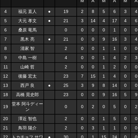
M
A
M
A
M
A
4
福元 直人
●
19
2
8
5
6
3
4
5
大元 孝文
●
21
3
14
4
17
4
6
6
桑原 竜馬
0
0
0
0
1
0
0
7
黒木 亮
●
21
0
0
9
16
3
4
8
清家 智
2
0
0
1
1
0
0
9
中島 一樹
4
0
0
1
4
2
3
11
山崎 哲
2
0
0
1
2
0
0
12
後藤 宏太
23
7
15
1
4
0
0
13
西戸 良
●
25
3
9
8
14
0
0
18
高橋 晃史郎
23
0
0
9
16
5
9
堂本 阿斗ディー
19
0
0
2
0
5
0
2
ン
20
澤近 智也
2
0
0
1
5
0
0
21
鳥羽 陽介
2
0
3
1
1
0
0
22
トカチョフ サワ
●
30
0
1
15
24
0
0