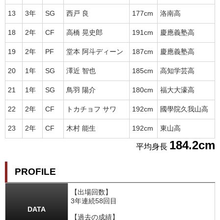
13
3年
SG
西戸 良
177cm
洛南高
18
2年
CF
高橋 晃史郎
191cm
慶應義塾高
19
2年
PF
堂本 阿斗ディーン
187cm
慶應義塾高
20
1年
SG
澤近 智也
185cm
高知学芸高
21
1年
SG
鳥羽 陽介
180cm
福大大濠高
22
2年
CF
トカチョフ サワ
192cm
國學院久我山高
23
2年
CF
木村 能生
192cm
東山高
184.2cm
平均身長
PROFILE
【出場回数】
3年連続58回目
DATA
【過去の成績】