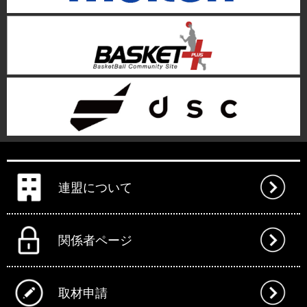
連盟について
関係者ページ
取材申請