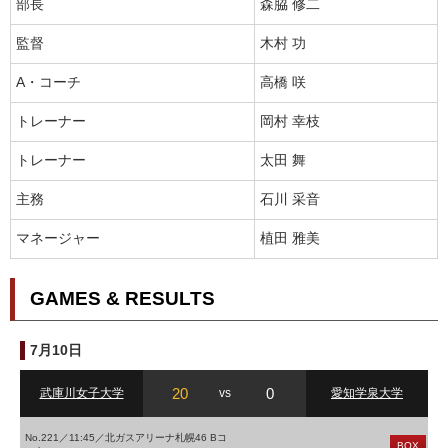
部長
森脇 修二
監督
木村 功
A・コーチ
高橋 咲
トレーナー
岡村 幸枝
トレーナー
太田 舞
主務
石川 采音
マネージャー
植田 雅美
GAMES & RESULTS
7月10日
20
0
武庫川女子大学
vs
愛知学泉大学
No.221／11:45／北ガスアリーナ札幌46 Bコ
BOX