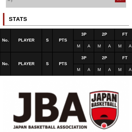
ート
STATS
3P
2P
FT
No.
PLAYER
S
PTS
M
A
M
A
M
A
3P
2P
FT
No.
PLAYER
S
PTS
M
A
M
A
M
A