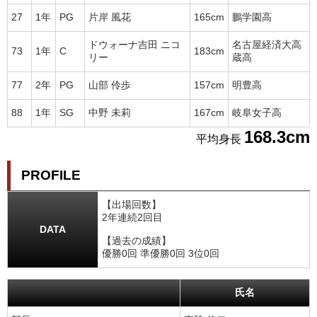
27
1年
PG
片岸 風花
165cm
鵬学園高
ドウォーナ吉田 ニコ
名古屋経済大高
73
1年
C
183cm
リー
蔵高
77
2年
PG
山部 伶歩
157cm
明豊高
88
1年
SG
中野 未莉
167cm
岐阜女子高
168.3cm
平均身長
PROFILE
【出場回数】
2年連続2回目
DATA
【過去の成績】
優勝0回 準優勝0回 3位0回
氏名