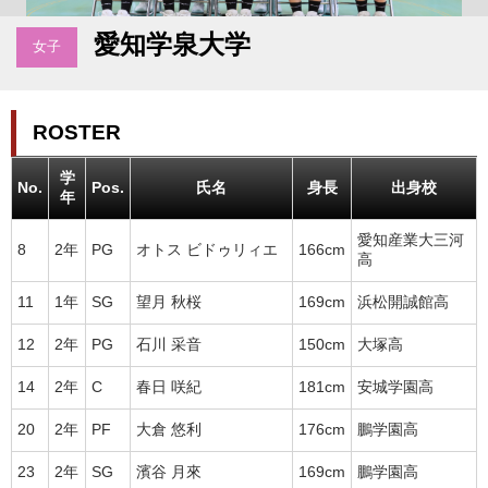
愛知学泉大学
女子
ROSTER
学
No.
Pos.
氏名
身長
出身校
年
愛知産業大三河
8
2年
PG
オトス ビドゥリィエ
166cm
高
11
1年
SG
望月 秋桜
169cm
浜松開誠館高
12
2年
PG
石川 采音
150cm
大塚高
14
2年
C
春日 咲紀
181cm
安城学園高
20
2年
PF
大倉 悠利
176cm
鵬学園高
23
2年
SG
濱谷 月來
169cm
鵬学園高