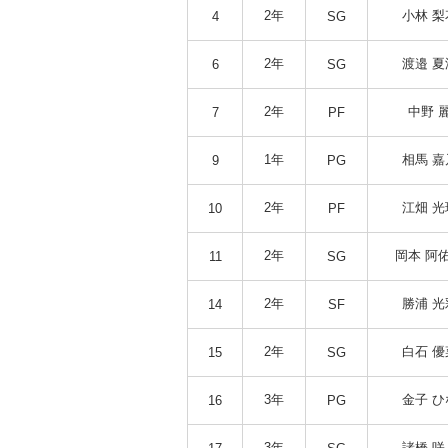
2年
小林 梨
4
SG
2年
渡邉 夏
6
SG
2年
中野 
7
PF
1年
相馬 嘉
9
PG
2年
江畑 光
10
PF
2年
岡本 阿
11
SG
2年
勝浦 光
14
SF
2年
白石 優
15
SG
3年
金子 ひ
16
PG
3年
諸橋 咲