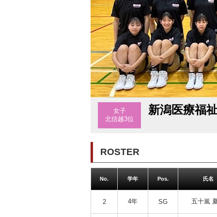
新潟医療福
女子
北信越3位
ROSTER
No.
学年
Pos.
氏名
4年
五十嵐 
2
SG