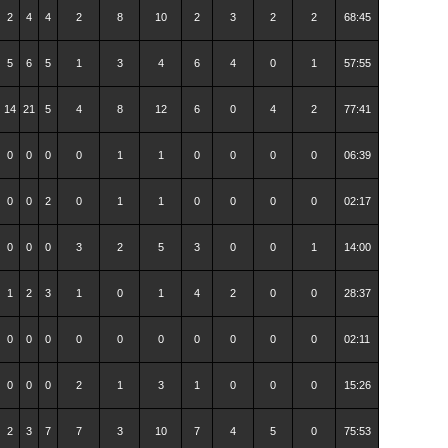
2
4
4
2
8
10
2
3
2
2
68:45
5
6
5
1
3
4
6
4
0
1
57:55
14
21
5
4
8
12
6
0
4
2
77:41
0
0
0
0
1
1
0
0
0
0
06:39
0
0
2
0
1
1
0
0
0
0
02:17
0
0
0
3
2
5
3
0
0
1
14:00
1
2
3
1
0
1
4
2
0
0
28:37
0
0
0
0
0
0
0
0
0
0
02:11
0
0
0
2
1
3
1
0
0
0
15:26
2
3
7
7
3
10
7
4
5
0
75:53