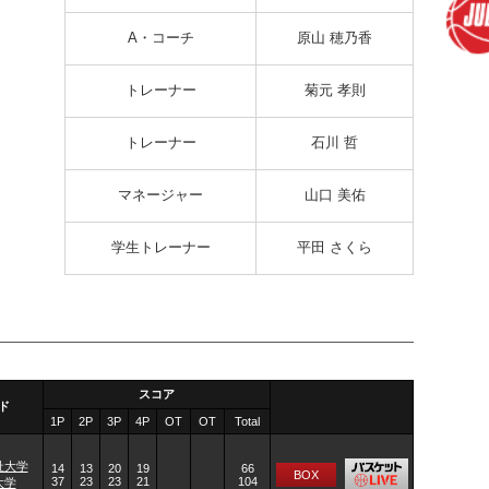
A・コーチ
原山 穂乃香
トレーナー
菊元 孝則
トレーナー
石川 哲
マネージャー
山口 美佑
学生トレーナー
平田 さくら
スコア
ド
1P
2P
3P
4P
OT
OT
Total
祉大学
14
13
20
19
66
BOX
37
23
23
21
104
大学