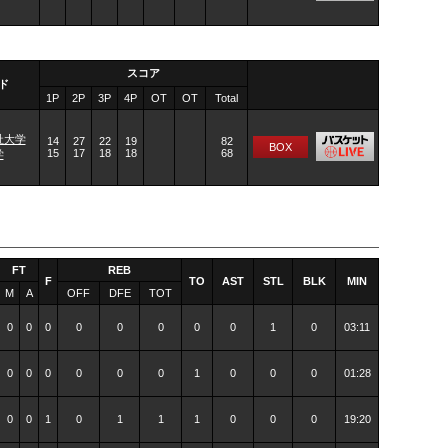
スコア
ド
1P
2P
3P
4P
OT
OT
Total
祉大学
14
27
22
19
82
BOX
15
17
18
18
68
学
FT
REB
F
TO
AST
STL
BLK
MIN
M
A
OFF
DFE
TOT
0
0
0
0
0
0
0
0
1
0
03:11
0
0
0
0
0
0
1
0
0
0
01:28
0
0
1
0
1
1
1
0
0
0
19:20