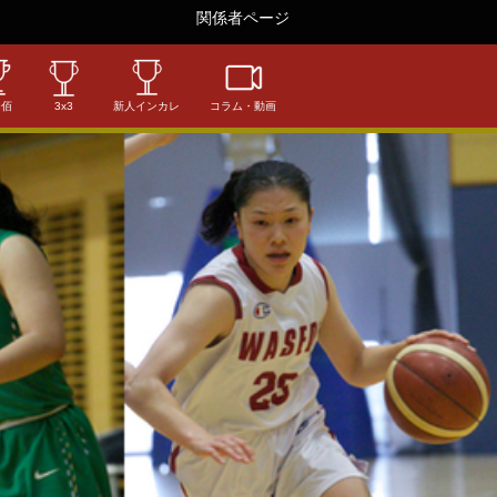
関係者ページ
相佰
3x3
新人インカレ
コラム・動画