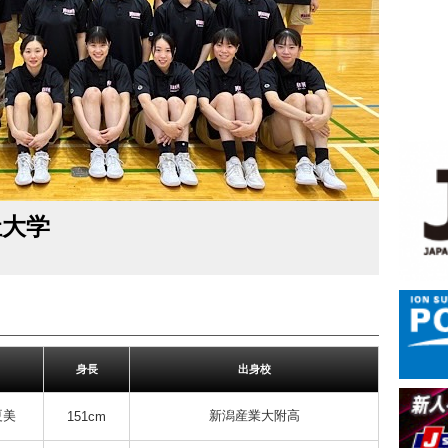
祉大学
身長
出身校
夏美
新潟産業大附高
151cm