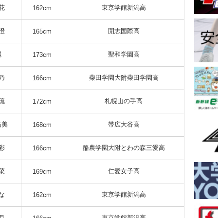
花
東京学館新潟高
162cm
澄
開志国際高
165cm
麗
聖和学園高
173cm
乃
柴田学園大附柴田学園高
166cm
琉
札幌山の手高
172cm
佑美
帯広大谷高
168cm
彩
酪農学園大附とわの森三愛高
166cm
菜
仁愛女子高
169cm
な
東京学館新潟高
162cm
月
東京学館新潟高