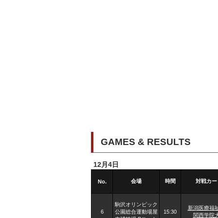
GAMES & RESULTS
12月4日
会場
時間
対戦カー
No.
駒沢オリンピック
新潟医療福
6
公園総合運動場屋
15:30
関西学院