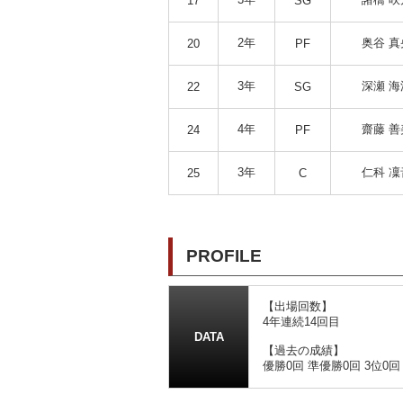
17
SG
2年
奥谷 真
20
PF
3年
深瀬 海
22
SG
4年
齋藤 善
24
PF
3年
仁科 凜
25
C
PROFILE
【出場回数】
4年連続14回目
DATA
【過去の成績】
優勝0回 準優勝0回 3位0回