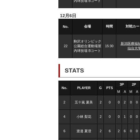
内球技場 Bコート
12月6日
会場
時間
対戦カー
No.
駒沢オリンピック
新潟医療福
22
公園総合運動場屋
15:30
仙台大
内球技場 Bコート
STATS
3P
2P
No.
PLAYER
G
PTS
M
A
M
A
2
五十嵐 夏美
2
0
0
2
0
0
4
小林 梨花
2
0
0
1
0
0
6
渡邉 夏澄
2
6
2
6
0
0