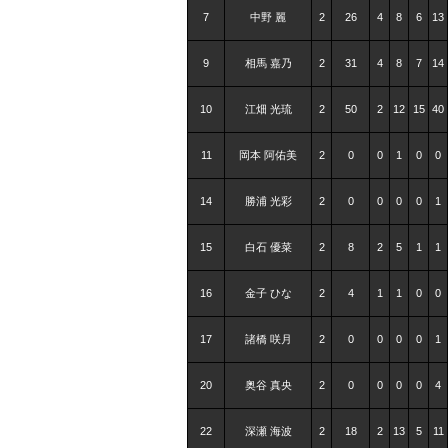
7
中野 麗
2
26
4
8
6
13
9
相馬 嘉乃
2
31
4
8
7
14
10
江畑 光琉
2
50
2
12
15
40
11
岡本 阿佑美
2
0
0
1
0
0
14
勝浦 光彩
2
0
0
0
0
1
15
白石 優菜
2
8
2
5
1
1
16
金子 ひな
2
4
1
1
0
0
17
諸橋 咲月
2
0
0
0
0
1
20
奥谷 真央
2
0
0
0
0
4
22
深瀬 海波
2
18
2
13
5
11