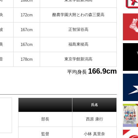
166cm
央
酪農学園大附とわの森三愛高
172cm
波
正智深谷高
167cm
美
福島東稜高
167cm
音
東京学館新潟高
178cm
166.9cm
平均身長
氏名
部長
西原 康行
監督
小林 真里奈