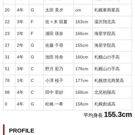
20
4年
G
太田 美夕
cm
札幌東商業高
22
3年
F
佐々木 留夏
163cm
湯沢翔北高
23
2年
F
浦田 瑛奈
166cm
海星学院高
27
2年
G
佐藤 千尋
155cm
海星学院高
31
4年
G
池田 玲奈
160cm
札幌山の手高
51
3年
C
野月 彩乃
176cm
札幌山の手高
78
1年
C
小澤 桜子
177cm
札幌啓北商業高
88
4年
C
田中 里紗
168cm
北見柏陽高
0
4年
G
松橋 一希
158cm
札幌創成高
155.3cm
平均身長
PROFILE