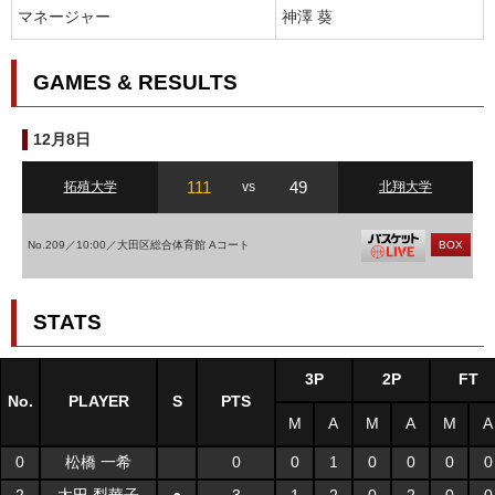
マネージャー
神澤 葵
GAMES & RESULTS
12月8日
111
49
拓殖大学
vs
北翔大学
No.209／10:00／大田区総合体育館 Aコート
BOX
STATS
3P
2P
FT
No.
PLAYER
S
PTS
M
A
M
A
M
A
0
松橋 一希
0
0
1
0
0
0
0