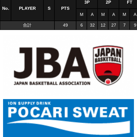
3P
2P
FT
No.
PLAYER
S
PTS
M
A
M
A
M
A
合計
49
6
32
12
27
7
9