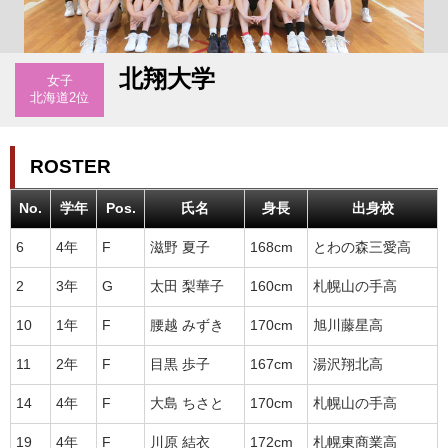
北翔大学
女子
北海道2位
ROSTER
No.
学年
Pos.
氏名
身長
出身校
6
4年
F
滋野 夏子
168cm
とわの森三愛高
2
3年
G
太田 梨華子
160cm
札幌山の手高
10
1年
F
腰越 みずき
170cm
旭川藤星高
11
2年
F
目黒 歩子
167cm
湯沢翔北高
14
4年
F
大島 ちさと
170cm
札幌山の手高
19
4年
F
川原 結衣
172cm
札幌東商業高