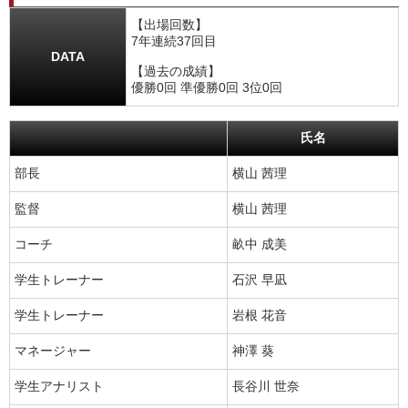
【出場回数】
7年連続37回目
DATA
【過去の成績】
優勝0回 準優勝0回 3位0回
氏名
部長
横山 茜理
監督
横山 茜理
コーチ
畝中 成美
学生トレーナー
石沢 早凪
学生トレーナー
岩根 花音
マネージャー
神澤 葵
学生アナリスト
長谷川 世奈