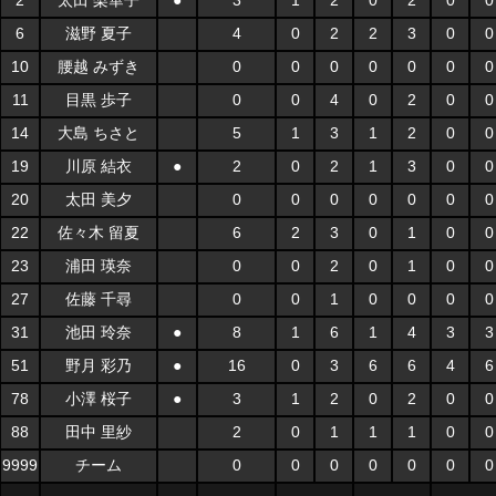
2
太田 梨華子
●
3
1
2
0
2
0
0
6
滋野 夏子
4
0
2
2
3
0
0
10
腰越 みずき
0
0
0
0
0
0
0
11
目黒 歩子
0
0
4
0
2
0
0
14
大島 ちさと
5
1
3
1
2
0
0
19
川原 結衣
●
2
0
2
1
3
0
0
20
太田 美夕
0
0
0
0
0
0
0
22
佐々木 留夏
6
2
3
0
1
0
0
23
浦田 瑛奈
0
0
2
0
1
0
0
27
佐藤 千尋
0
0
1
0
0
0
0
31
池田 玲奈
●
8
1
6
1
4
3
3
51
野月 彩乃
●
16
0
3
6
6
4
6
78
小澤 桜子
●
3
1
2
0
2
0
0
88
田中 里紗
2
0
1
1
1
0
0
9999
チーム
0
0
0
0
0
0
0