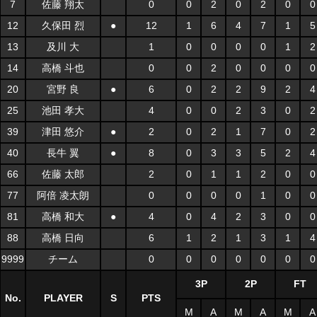
7
佐藤 翔太
0
0
2
0
2
0
0
12
久保田 烈
●
12
1
6
4
7
1
5
13
及川 大
1
0
0
0
0
1
2
14
高橋 斗也
0
0
2
0
0
0
0
20
宮野 良
●
6
0
2
2
9
2
4
25
池田 孝大
4
0
0
2
3
0
2
39
津田 悠介
●
2
0
2
1
7
0
2
40
長牛 翼
●
8
0
3
3
5
2
4
66
佐藤 太郎
2
0
1
1
2
0
0
77
阿倍 凌太朗
0
0
0
0
1
0
0
81
高橋 和大
●
4
0
4
2
3
0
0
88
高橋 日向
6
1
2
1
3
1
4
9999
チーム
0
0
0
0
0
0
0
3P
2P
FT
No.
PLAYER
S
PTS
M
A
M
A
M
A