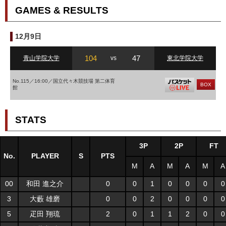
GAMES & RESULTS
12月9日
104
47
青山学院大学
vs
東北学院大学
No.115／16:00／国立代々木競技場 第二体育
BOX
館
STATS
3P
2P
FT
No.
PLAYER
S
PTS
M
A
M
A
M
A
00
和田 進之介
0
0
1
0
0
0
0
3
大藪 雄磨
0
0
2
0
0
0
0
5
疋田 翔琉
2
0
1
1
2
0
0