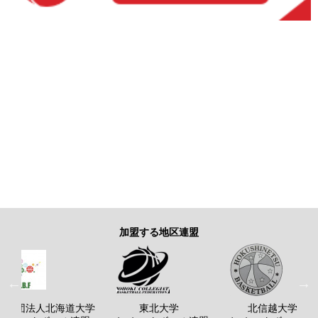
加盟する地区連盟
般社団法人北海道大学
東北大学
北信越大学