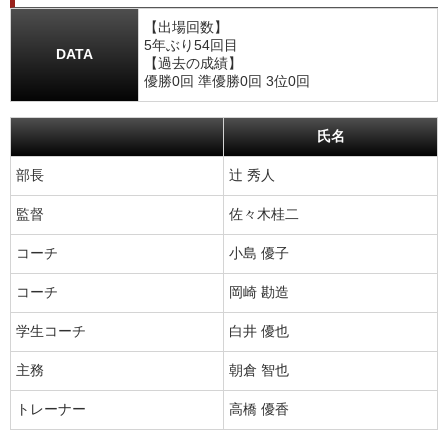
【出場回数】
5年ぶり54回目
DATA
【過去の成績】
優勝0回 準優勝0回 3位0回
氏名
部長
辻 秀人
監督
佐々木桂二
コーチ
小島 優子
コーチ
岡崎 勘造
学生コーチ
白井 優也
主務
朝倉 智也
トレーナー
高橋 優香