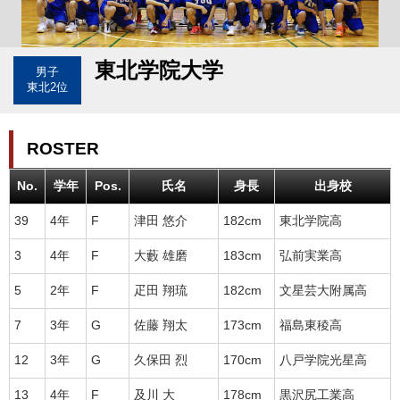
東北学院大学
男子
東北2位
ROSTER
No.
学年
Pos.
氏名
身長
出身校
39
4年
F
津田 悠介
182cm
東北学院高
3
4年
F
大藪 雄磨
183cm
弘前実業高
5
2年
F
疋田 翔琉
182cm
文星芸大附属高
7
3年
G
佐藤 翔太
173cm
福島東稜高
12
3年
G
久保田 烈
170cm
八戸学院光星高
13
4年
F
及川 大
178cm
黒沢尻工業高