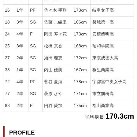
16
1年
PF
佐々木 望歌
173cm
岐阜女子高
18
3年
SG
佐藤 志緒里
166cm
磐城第一高
24
4年
F
岡田 寿々花
173cm
安積黎明高
25
3年
SG
松橋 京香
168cm
昭和学院高
27
2年
SG
須田 理恵
172cm
東京成徳大高
33
1年
SG
内山 優美
167cm
桐生商業高
72
4年
PF
菅谷 夏海
178cm
宇都宮中央女子高
77
2年
SG
萩原 さや
171cm
市立前橋高
88
2年
F
円谷 愛加
175cm
郡山商業高
170.3cm
平均身長
PROFILE