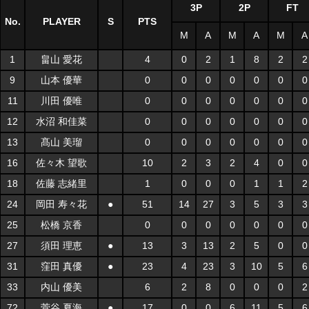
3P
2P
FT
No.
PLAYER
S
PTS
M
A
M
A
M
A
1
畠山 愛花
4
0
2
1
8
2
2
9
山本 優華
0
0
0
0
0
0
0
11
川田 優唯
0
0
0
0
0
0
0
12
水沼 和佳菜
0
0
0
0
0
0
0
13
髙山 美瑠
0
0
0
0
0
0
0
16
佐々木 望歌
10
2
3
2
4
0
0
18
佐藤 志緒里
1
0
0
0
1
1
2
24
岡田 寿々花
●
51
14
27
3
5
3
3
25
松橋 京香
0
0
0
0
0
0
0
27
須田 理恵
●
13
3
13
2
5
0
0
31
窪田 真優
●
23
4
23
3
10
5
6
33
内山 優美
6
2
8
0
0
0
2
72
菅谷 夏海
●
17
0
0
6
11
5
6