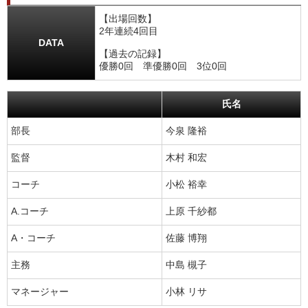
【出場回数】
2年連続4回目
DATA
【過去の記録】
優勝0回 準優勝0回 3位0回
氏名
部長
今泉 隆裕
監督
木村 和宏
コーチ
小松 裕幸
A.コーチ
上原 千紗都
A・コーチ
佐藤 博翔
主務
中島 槻子
マネージャー
小林 リサ