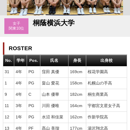
桐蔭横浜大学
女子
関東10位
ROSTER
No.
学年
Pos.
氏名
身長
出身校
31
4年
PG
窪田 真優
169cm
桜花学園高
1
4年
PG
畠山 愛花
158cm
札幌山の手高
9
4年
C
山本 優華
182cm
桐生商業高
11
3年
PG
川田 優唯
164cm
宇都宮文星女子高
12
1年
PG
水沼 和佳菜
162cm
作新学院高
13
4年
PF
髙山 美瑠
177cm
湯沢翔北高