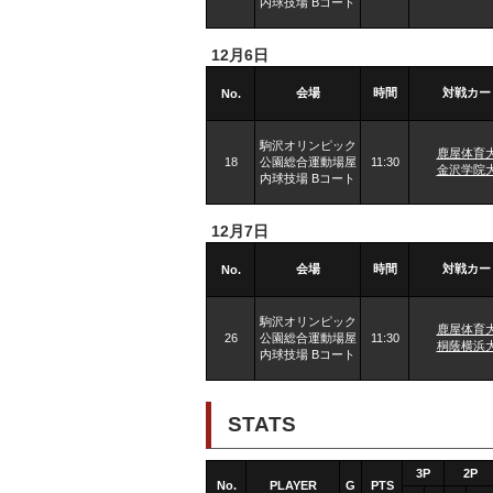
内球技場 Bコート
12月6日
会場
時間
対戦カー
No.
駒沢オリンピック
鹿屋体育
18
公園総合運動場屋
11:30
金沢学院
内球技場 Bコート
12月7日
会場
時間
対戦カー
No.
駒沢オリンピック
鹿屋体育
26
公園総合運動場屋
11:30
桐蔭横浜
内球技場 Bコート
STATS
3P
2P
No.
PLAYER
G
PTS