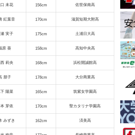
口 未花
佐世保南高
156cm
崎 紅葉音
滋賀短期大附高
170cm
瀬 実子
土浦日大高
175cm
福原 葵
高知中央高
158cm
西 莉央
浜松開誠館高
168cm
高 朋子
大分商業高
178cm
下 陽菜
筑紫女学園高
165cm
本 芽依
聖カタリナ学園高
170cm
本 みずき
済美高
162cm
光 絢音
長崎商業高