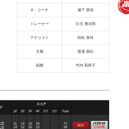
A・コーチ
瀬下 亜弥
トレーナー
臼元 勇次郎
アナリスト
恒松 美玲
主務
渡邉 亜紀
副務
竹内 彩咲子
スコア
ド
1P
2P
3P
4P
OT
OT
Total
大学
11
14
23
24
72
BOX
14
12
20
23
69
大学