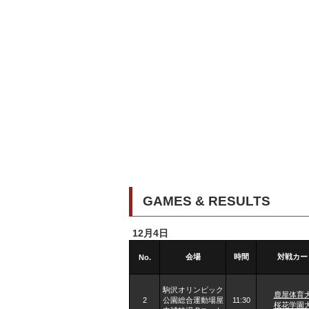
GAMES & RESULTS
12月4日
会場
時間
対戦カー
No.
駒沢オリンピック
鹿屋体育
2
公園総合運動場屋
11:30
桜花学園