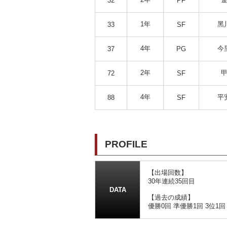
32
PF
1年
黑
33
SF
4年
今
37
PG
2年
甲
72
SF
4年
平
88
SF
PROFILE
【出場回数】
30年連続35回目
DATA
【過去の成績】
優勝0回 準優勝1回 3位1回