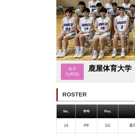
鹿屋体育大学
女子
九州3位
ROSTER
No.
学年
Pos.
4年
森
14
SG