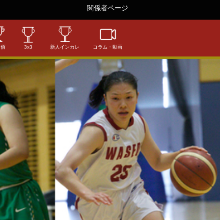
関係者ページ
相佰
3x3
新人インカレ
コラム・動画