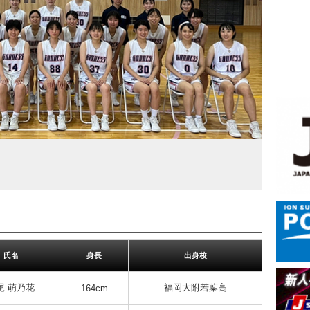
氏名
身長
出身校
尾 萌乃花
福岡大附若葉高
164cm