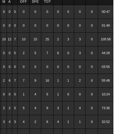
M
A
OFF
DFE
TOT
0
0
0
0
0
0
0
0
0
0
00:47
0
0
0
0
0
0
0
0
0
0
01:49
10
12
7
10
15
25
2
3
3
0
105:58
0
0
5
2
5
7
6
0
3
0
44:28
0
0
0
0
0
0
0
0
0
0
03:55
2
6
7
7
9
16
1
1
2
0
55:48
0
0
0
1
4
5
1
0
0
0
10:24
2
2
5
5
4
9
3
1
4
0
73:36
3
4
3
4
2
6
4
1
1
0
32:52