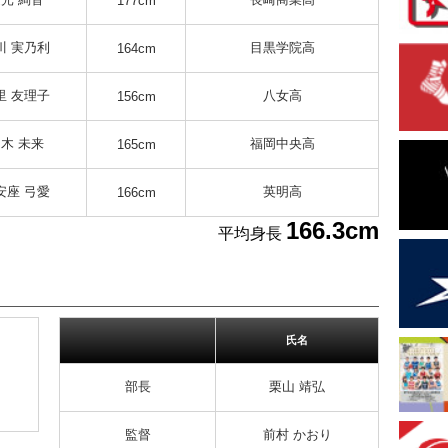
177cm
川 実乃利
目黒学院高
164cm
里 友理子
八女高
156cm
木 未来
福岡中央高
165cm
安座 弓愛
英明高
166cm
166.3cm
平均身長
氏名
部長
栗山 靖弘
監督
前村 かおり