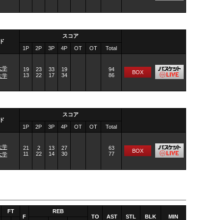
スコア
ド
1P
2P
3P
4P
OT
OT
Total
大学
19
23
33
19
94
BOX
13
22
17
34
86
大学
スコア
ド
1P
2P
3P
4P
OT
OT
Total
大学
21
2
13
27
63
BOX
11
22
14
30
77
大学
FT
REB
F
TO
AST
STL
BLK
MIN