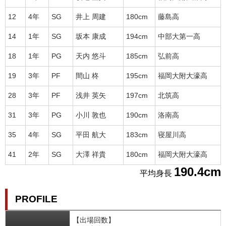
12
4年
SG
井上 周建
180cm
藤島高
14
1年
SG
坂本 康成
194cm
中部大第一高
18
1年
PG
天内 悠斗
185cm
弘前高
19
3年
PF
間山 柊
195cm
福岡大附大濠高
28
3年
PF
浅井 英矢
197cm
北筑高
31
3年
PG
小川 敦也
190cm
洛南高
35
4年
SG
平田 航大
183cm
寝屋川高
41
2年
SG
大澤 祥貴
180cm
福岡大附大濠高
190.4cm
平均身長
PROFILE
【出場回数】