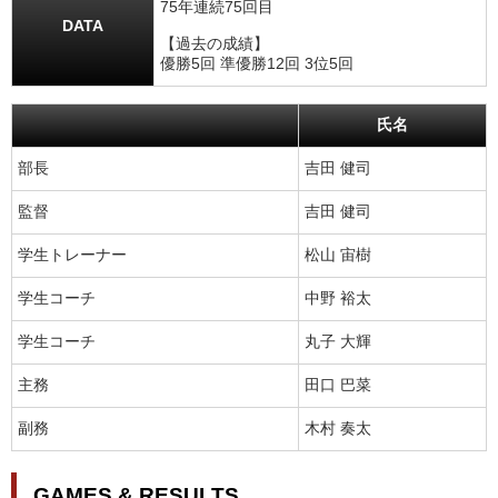
75年連続75回目
DATA
【過去の成績】
優勝5回 準優勝12回 3位5回
氏名
部長
吉田 健司
監督
吉田 健司
学生トレーナー
松山 宙樹
学生コーチ
中野 裕太
学生コーチ
丸子 大輝
主務
田口 巴菜
副務
木村 奏太
GAMES & RESULTS