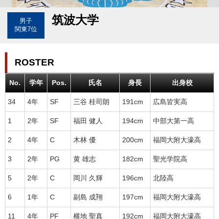
筑波大学
男子
関東7位
ROSTER
No.
学年
Pos.
氏名
身長
出身校
34
4年
SF
三谷 桂司朗
191cm
広島皆実高
1
2年
SF
福田 健人
194cm
中部大第一高
2
4年
C
木林 優
200cm
福岡大附大濠高
3
2年
PG
黄 雄志
182cm
聖光学院高
5
2年
C
岡川 久輝
196cm
北陸高
6
1年
C
副島 成翔
197cm
福岡大附大濠高
11
4年
PF
横地 聖真
192cm
福岡大附大濠高