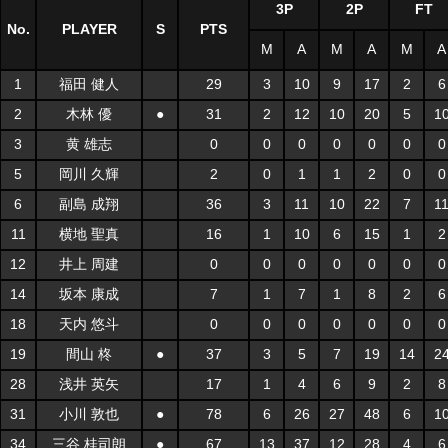
3P
2P
FT
No.
PLAYER
S
PTS
M
A
M
A
M
A
1
福田 健人
29
3
10
9
17
2
6
2
木林 優
●
31
2
12
10
20
5
1
3
黄 雄志
0
0
0
0
0
0
0
5
岡川 久輝
2
0
1
1
2
0
0
6
副島 成翔
36
3
11
10
22
7
1
11
横地 聖真
16
1
10
6
15
1
2
12
井上 周建
0
0
0
0
0
0
0
14
坂本 康成
7
1
7
1
8
2
6
18
天内 悠斗
0
0
0
0
0
0
0
19
間山 柊
●
37
3
5
7
19
14
2
28
浅井 英矢
17
1
4
6
9
2
8
31
小川 敦也
●
78
6
26
27
48
6
1
34
三谷 桂司朗
●
67
13
37
12
28
4
6