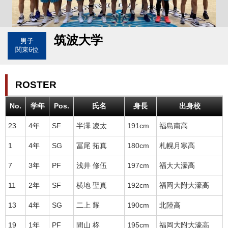
筑波大学
男子
関東6位
ROSTER
No.
学年
Pos.
氏名
身長
出身校
23
4年
SF
半澤 凌太
191cm
福島南高
1
4年
SG
冨尾 拓真
180cm
札幌月寒高
7
3年
PF
浅井 修伍
197cm
福大大濠高
11
2年
SF
横地 聖真
192cm
福岡大附大濠高
13
4年
SG
二上 耀
190cm
北陸高
19
1年
PF
間山 柊
195cm
福岡大附大濠高