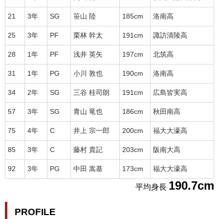
21
3年
SG
笹山 陸
185cm
洛南高
25
3年
PF
栗林 幹太
191cm
諏訪清陵高
28
1年
PF
浅井 英矢
197cm
北筑高
31
1年
PG
小川 敦也
190cm
洛南高
34
2年
SG
三谷 桂司朗
191cm
広島皆実高
57
3年
SG
青山 竜也
186cm
秋田南高
75
4年
C
井上 宗一郎
200cm
福大大濠高
85
3年
C
藤村 貴記
203cm
阪南大高
92
3年
PG
中田 嵩基
173cm
福大大濠高
190.7cm
平均身長
PROFILE