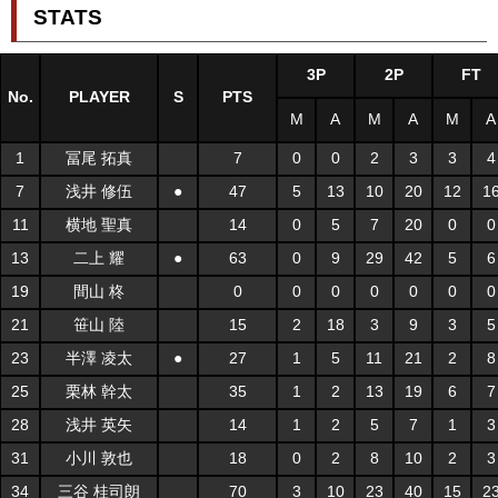
STATS
3P
2P
FT
No.
PLAYER
S
PTS
M
A
M
A
M
A
1
冨尾 拓真
7
0
0
2
3
3
4
7
浅井 修伍
●
47
5
13
10
20
12
1
11
横地 聖真
14
0
5
7
20
0
0
13
二上 耀
●
63
0
9
29
42
5
6
19
間山 柊
0
0
0
0
0
0
0
21
笹山 陸
15
2
18
3
9
3
5
23
半澤 凌太
●
27
1
5
11
21
2
8
25
栗林 幹太
35
1
2
13
19
6
7
28
浅井 英矢
14
1
2
5
7
1
3
31
小川 敦也
18
0
2
8
10
2
3
34
三谷 桂司朗
70
3
10
23
40
15
2