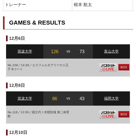
トレーナー
根本 航太
GAMES & RESULTS
12月6日
126
73
筑波大学
vs
富山大学
No.109／14:30／エスフォルタアリーナ八王
BOX
子 Bコート
12月8日
86
43
筑波大学
vs
福岡大学
No.118／12:00／国立代々木競技場 第二体育
BOX
館
12月10日