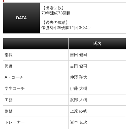
【出場回数】
73年連続73回目
DATA
【過去の成績】
優勝5回 準優勝12回 3位4回
氏名
部長
吉田 健司
監督
吉田 健司
A・コーチ
仲澤 翔大
学生コーチ
伊藤 大樹
主務
渡部 大樹
副務
上原 紗帆
トレーナー
岩本 玄次