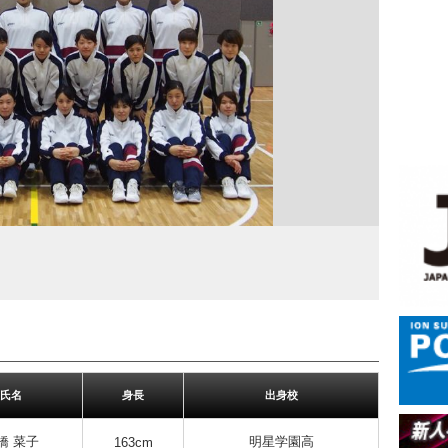
氏名
身長
出身校
橋 菜子
明星学園高
163cm