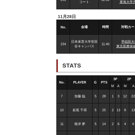
コート
東海大学
11月28日
会場
時間
対戦カー
No.
日本体育大学世田
早稲田大
234
11:40
谷キャンパス
東京医療保
STATS
3P
2P
No.
PLAYER
G
PTS
M
A
M
A
7
加藤 臨
5
28
1
3
12
22
10
萩尾 千尋
5
25
2
13
8
13
11
根岸 夢
5
14
2
6
4
6