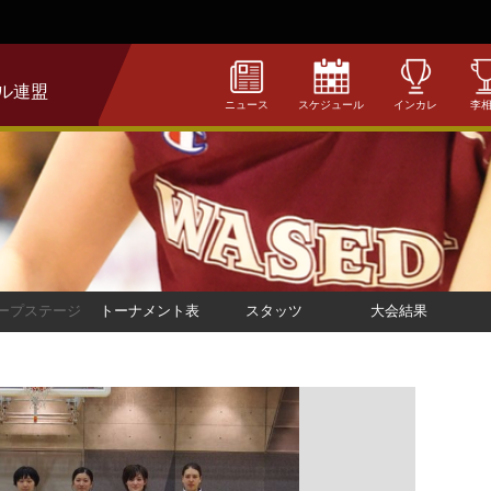
ル連盟
ニュース
スケジュール
インカレ
李
ープステージ
トーナメント表
スタッツ
大会結果