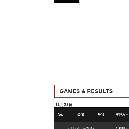
GAMES & RESULTS
11月23日
会場
時間
対戦カー
No.
大田区総合体育館a
早稲田大