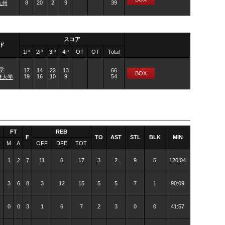
8
20
2
9
39
九州
スコア
ド
1P
2P
3P
4P
OT
OT
Total
学
17
14
22
13
66
BOX
19
16
10
9
54
健大学
FT
REB
F
TO
AST
STL
BLK
MIN
M
A
OFF
DFE
TOT
1
2
7
11
6
17
3
2
9
5
120:04
3
6
8
3
12
15
5
5
7
1
90:09
0
0
3
1
6
7
2
3
0
0
41:57