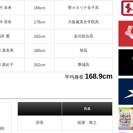
村 未来
聖カタリナ女子高
166cm
仲 杏奈
大阪薫英女学院高
178cm
酒井 愛
金沢総合高
162cm
 真奈美
旭高
160cm
 真紀子
磐城高
162cm
168.9cm
平均身長
氏名
部長
紙屋 敦之
0回