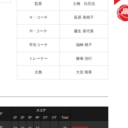
監督
土橋 比呂志
Ｈ・コーチ
萩原 美樹子
H・コーチ
藤生 喜代美
学生コーチ
福崎 桃子
トレーナー
篠塚 信行
主務
大見 晴香
スコア
ド
1P
2P
3P
4P
OT
OT
Total
学