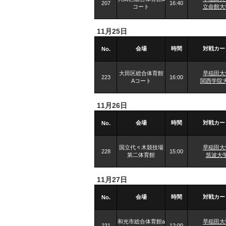
207
16:40
コート
立命館大
11月25日
会場
時間
対戦カー
No.
大田区総合体育館
早稲田大
223
16:00
Aコート
関西学院
11月26日
会場
時間
対戦カー
No.
国立代々木競技場
早稲田大
228
15:00
第二体育館
筑波大
11月27日
会場
時間
対戦カー
No.
和光市総合体育館a
早稲田大
231
12:00