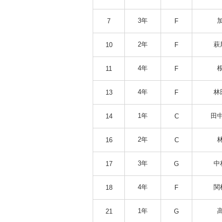
3年
7
F
2年
萩
10
F
4年
11
F
4年
林
13
F
1年
田中
14
C
2年
16
C
3年
中
17
G
4年
関
18
F
1年
21
G