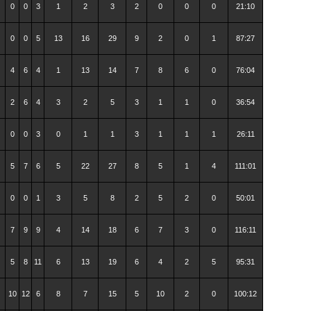
0
0
3
1
2
3
2
0
0
0
21:10
0
0
5
13
16
29
9
2
0
1
87:27
4
6
4
1
13
14
7
8
6
0
76:04
2
6
4
3
2
5
3
1
1
0
36:54
0
0
3
0
1
1
3
1
1
1
26:11
5
7
6
5
22
27
8
5
1
4
111:01
0
0
1
3
5
8
2
5
2
0
50:01
7
9
9
4
14
18
6
7
3
0
116:11
5
8
11
6
13
19
6
4
2
5
95:31
10
12
6
8
7
15
5
10
2
0
100:12