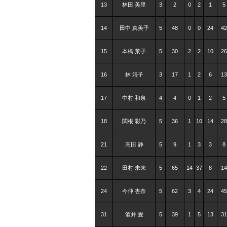
13
林田 美里
3
2
0
2
1
5
14
田中 真美子
5
48
0
0
24
42
15
本橋 菜子
5
30
2
2
10
26
16
林 靖子
3
17
1
2
6
13
17
中村 和泉
4
4
0
1
2
5
18
関根 彩乃
5
36
1
10
14
28
21
高田 静
5
9
1
3
3
8
22
田村 未来
5
65
14
37
8
14
24
今仲 杏奈
5
62
3
4
24
45
31
酒井 愛
5
39
1
5
13
31