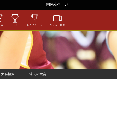
関係者ページ
相佰
3x3
新人インカレ
コラム・動画
大会概要
過去の大会