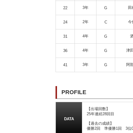
3年
田
22
G
2年
今
24
C
4年
31
G
4年
津田
36
G
3年
阿部
41
G
PROFILE
【出場回数】
25年連続28回目
DATA
【過去の成績】
優勝2回 準優勝1回 3位