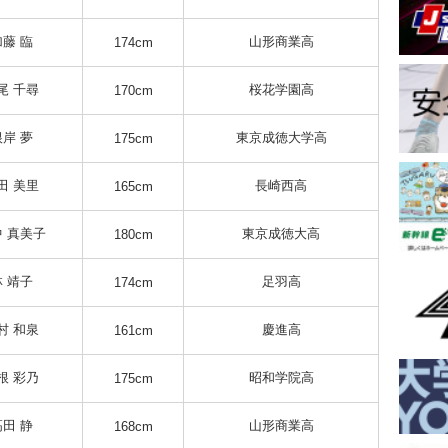
加藤 臨
山形商業高
174cm
尾 千尋
桜花学園高
170cm
根岸 夢
東京成徳大学高
175cm
田 美里
長崎西高
165cm
 真美子
東京成徳大高
180cm
林 靖子
足羽高
174cm
村 和泉
慶進高
161cm
根 彩乃
昭和学院高
175cm
高田 静
山形商業高
168cm