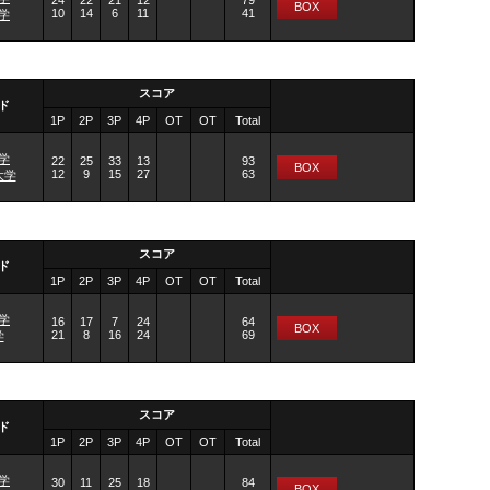
24
22
21
12
79
BOX
10
14
6
11
41
学
スコア
ド
1P
2P
3P
4P
OT
OT
Total
学
22
25
33
13
93
BOX
12
9
15
27
63
大学
スコア
ド
1P
2P
3P
4P
OT
OT
Total
学
16
17
7
24
64
BOX
21
8
16
24
69
学
スコア
ド
1P
2P
3P
4P
OT
OT
Total
学
30
11
25
18
84
BOX