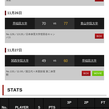
育館
11月26日
70
77
早稲田大学
vs
青山学院大学
No.129／13:20／日本体育大学世田谷キャン
BOX
パス
11月27日
49
60
関西学院大学
vs
早稲田大学
No.133／11:00／国立代々木競技場 第二体育
BOX
MOVIE
館
STATS
3P
2P
FT
No.
PLAYER
S
PTS