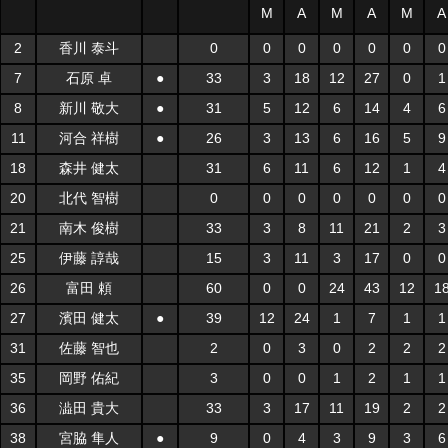
M
A
M
A
M
A
2
香川 泰斗
0
0
0
0
0
0
0
7
石原 卓
●
33
3
18
12
27
0
1
8
新川 敬大
●
31
5
12
6
14
4
6
11
河合 祥樹
●
26
3
13
6
16
5
9
18
森井 健太
31
6
11
6
12
1
4
20
北代 智樹
0
0
0
0
0
0
0
21
南木 俊樹
33
3
8
11
21
2
3
25
伊藤 諄哉
15
3
11
3
17
0
0
26
富田 頼
60
0
0
24
43
12
1
27
濱田 健太
●
39
12
24
1
7
1
1
31
佐藤 智也
2
0
3
0
2
2
2
35
岡野 佑紀
3
0
0
1
2
1
1
36
澁田 貴大
33
3
17
11
19
2
2
38
宮脇 隼人
●
9
0
4
3
9
3
6