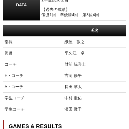
2年連続58回目
DATA
【過去の成績】
優勝1回 準優勝4回 第3位4回
氏名
部長
紙屋 敦之
監督
平久江 卓
コーチ
財前 統誉士
H・コーチ
吉岡 修平
A・コーチ
長田 草太
学生コーチ
中村 圭佑
学生コーチ
濱田 微千
GAMES & RESULTS