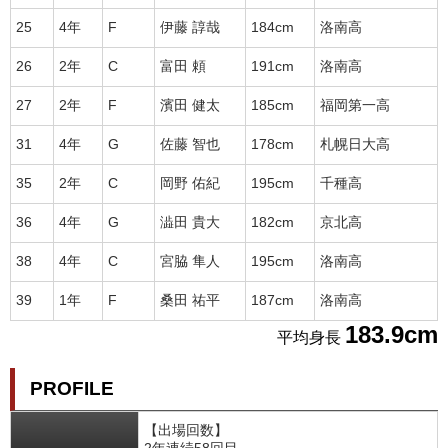
25
4年
F
伊藤 諄哉
184cm
洛南高
26
2年
C
富田 頼
191cm
洛南高
27
2年
F
濱田 健太
185cm
福岡第一高
31
4年
G
佐藤 智也
178cm
札幌日大高
35
2年
C
岡野 佑紀
195cm
千種高
36
4年
G
澁田 貴大
182cm
京北高
38
4年
C
宮脇 隼人
195cm
洛南高
39
1年
F
桑田 祐平
187cm
洛南高
183.9cm
平均身長
PROFILE
【出場回数】