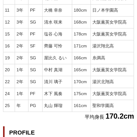
11
3年
PF
大橋 幸奈
180cm
日ノ本学園高
12
3年
SG
清水 咲来
168cm
大阪薫英女学院高
15
2年
PF
塩谷 心海
178cm
大阪薫英女学院高
16
2年
SF
齊藤 可怜
171cm
湯沢翔北高
19
2年
SG
屋比久 るい
166cm
糸満高
20
1年
SG
中村 真湖
165cm
大阪薫英女学院高
22
2年
SG
清川 璃子
170cm
湯沢北翔高
24
1年
PF
木下 風奏
175cm
大阪薫英女学院高
25
年
PG
丸山 輝瑠
161cm
聖和学園高
170.2cm
平均身長
PROFILE