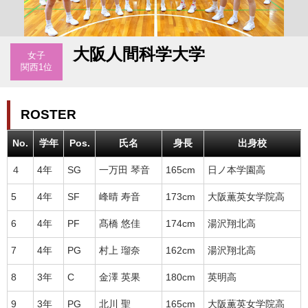
大阪人間科学大学
女子
関西1位
ROSTER
No.
学年
Pos.
氏名
身長
出身校
４
4年
SG
一万田 琴音
165cm
日ノ本学園高
5
4年
SF
峰晴 寿音
173cm
大阪薫英女学院高
6
4年
PF
髙橋 悠佳
174cm
湯沢翔北高
7
4年
PG
村上 瑠奈
162cm
湯沢翔北高
8
3年
C
金澤 英果
180cm
英明高
9
3年
PG
北川 聖
165cm
大阪薫英女学院高