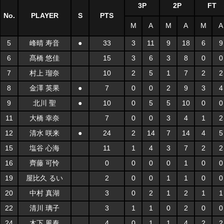
3P
2P
FT
No.
PLAYER
S
PTS
M
A
M
A
M
A
5
峰晴 寿音
●
33
3
11
9
18
6
9
6
髙橋 悠佳
15
3
6
3
8
0
0
7
村上 瑠奈
10
2
5
1
7
2
2
8
金澤 英果
●
7
0
0
2
9
3
4
9
北川 聖
●
10
0
5
5
10
0
0
11
大橋 幸奈
7
0
0
3
4
1
2
12
清水 咲来
●
24
2
14
7
14
4
5
15
塩谷 心海
11
1
4
3
7
2
2
16
齊藤 可怜
0
0
0
0
1
0
0
19
屋比久 るい
2
0
0
1
1
0
0
20
中村 真湖
3
0
2
1
2
1
1
22
清川 璃子
3
1
1
0
2
0
0
24
木下 風奏
4
0
1
1
4
2
2