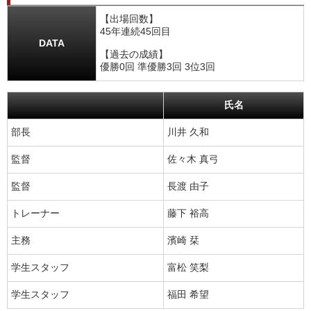
【出場回数】
45年連続45回目
DATA
【過去の成績】
優勝0回 準優勝3回 3位3回
氏名
部長
川井 久和
監督
佐々木 真弓
監督
長渡 由子
トレーナー
藤下 裕高
主務
濱崎 栞
学生スタッフ
富松 笑梨
学生スタッフ
福田 希望