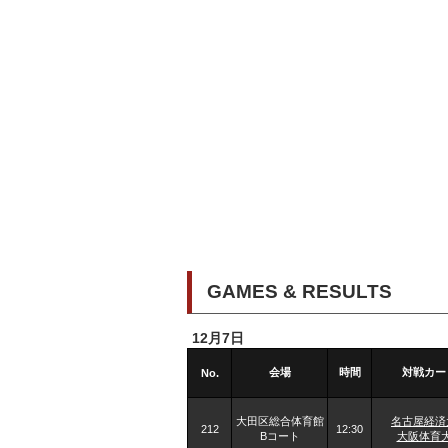
GAMES & RESULTS
12月7日
会場
時間
対戦カー
No.
大田区総合体育館
名古屋経済
212
12:30
Bコート
大阪体育