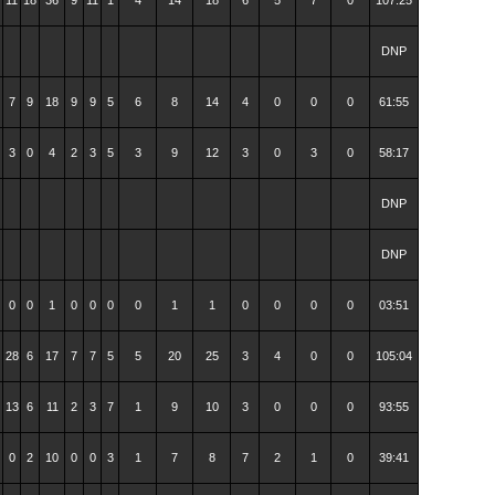
DNP
7
9
18
9
9
5
6
8
14
4
0
0
0
61:55
3
0
4
2
3
5
3
9
12
3
0
3
0
58:17
DNP
DNP
0
0
1
0
0
0
0
1
1
0
0
0
0
03:51
28
6
17
7
7
5
5
20
25
3
4
0
0
105:04
13
6
11
2
3
7
1
9
10
3
0
0
0
93:55
0
2
10
0
0
3
1
7
8
7
2
1
0
39:41