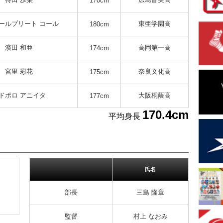
170cm
ールプリート コール
東亜学園高
180cm
濱田 和亜
高岡第一高
174cm
宮里 彩花
奈良文化高
175cm
ドポロ アニイタ
大阪桐蔭高
177cm
170.4cm
平均身長
氏名
部長
三島 隆章
監督
村上 なおみ