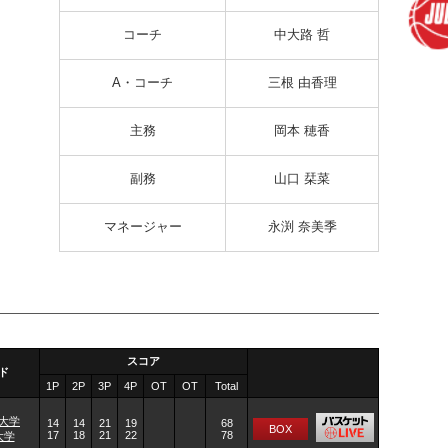
コーチ
中大路 哲
A・コーチ
三根 由香理
主務
岡本 穂香
副務
山口 栞菜
マネージャー
永渕 奈美季
スコア
ド
1P
2P
3P
4P
OT
OT
Total
大学
14
14
21
19
68
BOX
17
18
21
22
78
大学