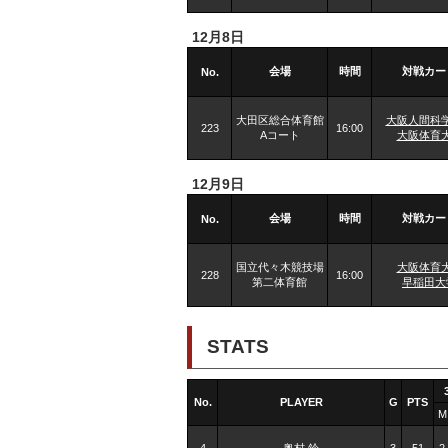
12月8日
会場
時間
対戦カー
No.
大田区総合体育館
大阪人間科
223
16:00
Aコート
大阪体育
12月9日
会場
時間
対戦カー
No.
国立代々木競技場
大阪体育
228
16:00
第二体育館
早稲田大
STATS
No.
PLAYER
G
PTS
M
4
奥村 鈴
3
51
2