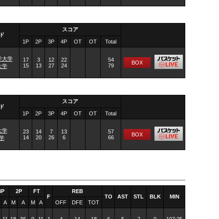
スコア
ド
1P
2P
3P
4P
OT
OT
Total
学大学
17
3
12
22
54
BOX
15
13
27
24
79
大学
スコア
ド
1P
2P
3P
4P
OT
OT
Total
大学
23
14
7
13
57
BOX
14
20
26
6
66
学
3P
2P
FT
REB
F
TO
AST
STL
BLK
MIN
A
M
A
M
A
OFF
DFE
TOT
11
18
36
9
11
1
4
14
18
6
5
7
0
107:25