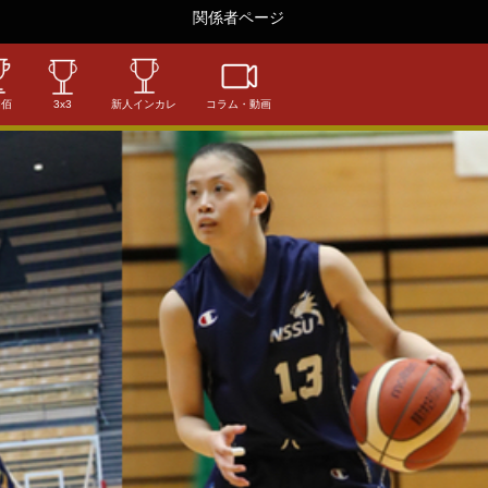
関係者ページ
相佰
3x3
新人インカレ
コラム・動画