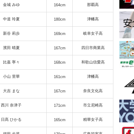
金城 みゆ
那覇高
164cm
中道 玲夏
津幡高
180cm
新谷 莉歩
岐阜女子高
169cm
濱田 晴夏
四日市商業高
167cm
比嘉 寧々
和歌山信愛高
168cm
小山 里華
津幡高
161cm
大吉 まな
奈良文化高
167cm
西川 奈津子
市立尼崎高
171cm
日髙 ひかる
精華女子高
165cm
得田 歩菜
広島皆実高