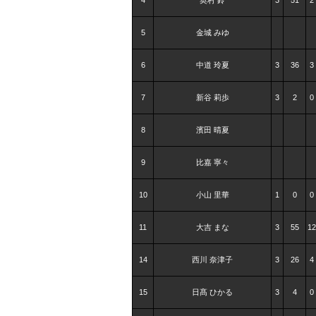
5
金城 みゆ
6
中道 玲夏
3
36
3
7
新谷 莉歩
3
2
0
8
濱田 晴夏
9
比嘉 寧々
10
小山 里華
1
0
0
11
大吉 まな
3
55
12
14
西川 奈津子
3
26
4
15
日髙 ひかる
3
4
0