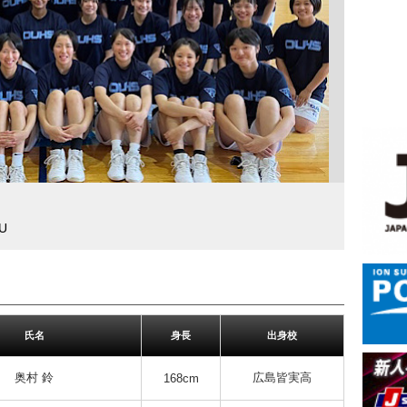
U
氏名
身長
出身校
奥村 鈴
広島皆実高
168cm