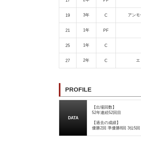
17
PF
3年
アンモ
19
C
1年
21
PF
1年
25
C
2年
エ
27
C
PROFILE
【出場回数】
52年連続52回目
DATA
【過去の成績】
優勝2回 準優勝8回 3位5回