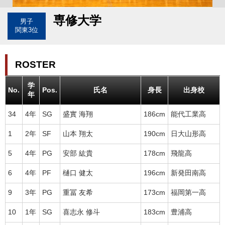
専修大学
男子
関東3位
ROSTER
学
No.
Pos.
氏名
身長
出身校
年
34
4年
SG
盛實 海翔
186cm
能代工業高
1
2年
SF
山本 翔太
190cm
日大山形高
5
4年
PG
安部 紘貴
178cm
飛龍高
6
4年
PF
樋口 健太
196cm
新発田南高
9
3年
PG
重冨 友希
173cm
福岡第一高
10
1年
SG
喜志永 修斗
183cm
豊浦高