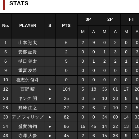
STATS
3P
2P
FT
No.
PLAYER
S
PTS
M
A
M
A
M
A
1
山本 翔太
6
2
9
0
2
0
0
5
安部 紘貴
2
0
0
1
3
0
3
6
樋口 健太
5
0
1
2
2
1
2
9
重冨 友希
0
0
0
0
0
0
0
10
喜志永 修斗
0
0
0
0
0
0
0
12
西野 曜
●
104
5
18
36
61
17
2
23
キング 開
●
25
0
5
10
23
5
6
28
野崎 由之
22
2
6
7
10
2
5
30
アブ フィリップ
●
82
0
0
34
60
14
3
34
盛實 海翔
●
86
15
45
14
22
13
1
46
寺澤 大夢
●
45
2
6
15
36
9
1