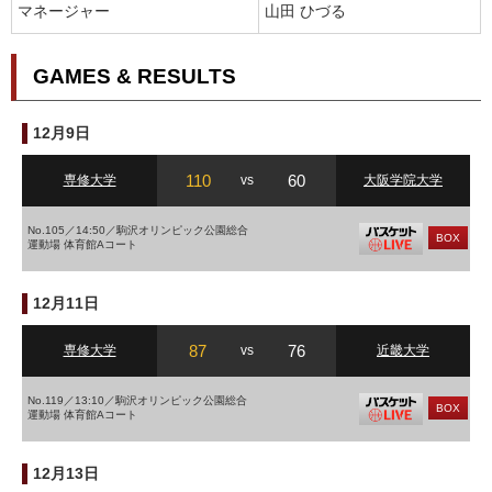
マネージャー
山田 ひづる
GAMES & RESULTS
12月9日
110
60
専修大学
vs
大阪学院大学
No.105／14:50／駒沢オリンピック公園総合
BOX
運動場 体育館Aコート
12月11日
87
76
専修大学
vs
近畿大学
No.119／13:10／駒沢オリンピック公園総合
BOX
運動場 体育館Aコート
12月13日