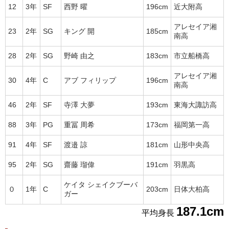
12
3年
SF
西野 曜
196cm
近大附高
アレセイア湘
23
2年
SG
キング 開
185cm
南高
28
2年
SG
野崎 由之
183cm
市立船橋高
アレセイア湘
30
4年
C
アブ フィリップ
196cm
南高
46
2年
SF
寺澤 大夢
193cm
東海大諏訪高
88
3年
PG
重冨 周希
173cm
福岡第一高
91
4年
SF
渡邉 諒
181cm
山形中央高
95
2年
SG
齋藤 瑠偉
191cm
羽黒高
ケイタ シェイクブーバ
０
1年
C
203cm
日体大柏高
ガー
187.1cm
平均身長