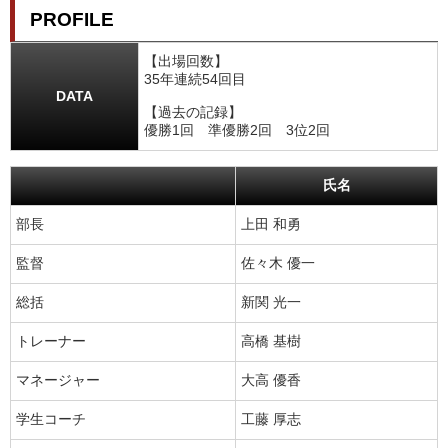
PROFILE
【出場回数】
35年連続54回目
DATA
【過去の記録】
優勝1回 準優勝2回 3位2回
氏名
部長
上田 和勇
監督
佐々木 優一
総括
新関 光一
トレーナー
高橋 基樹
マネージャー
大高 優香
学生コーチ
工藤 厚志