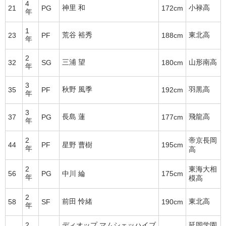
4
神里 和
小禄高
21
PG
172cm
年
1
荒谷 裕秀
東北高
23
PF
188cm
年
2
三浦 望
山形南高
32
SG
180cm
年
3
秋野 風季
羽黒高
35
PF
192cm
年
3
長島 蓮
飛龍高
37
PG
177cm
年
2
帝京長岡
44
PF
星野 曹樹
195cm
年
高
2
東海大相
56
PG
中川 綸
175cm
年
模高
2
前田 怜緒
東北高
58
SF
190cm
年
2
ディオップ マムシェッハイブ
延岡学園