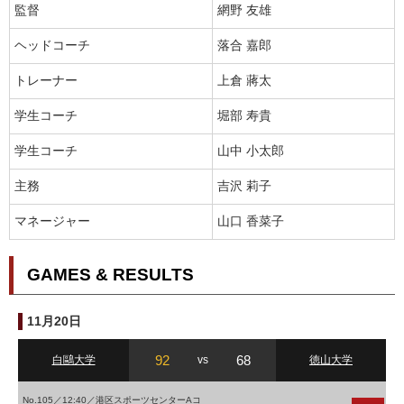
監督
網野 友雄
ヘッドコーチ
落合 嘉郎
トレーナー
上倉 蔣太
学生コーチ
堀部 寿貴
学生コーチ
山中 小太郎
主務
吉沢 莉子
マネージャー
山口 香菜子
GAMES & RESULTS
11月20日
92
68
白鷗大学
vs
徳山大学
No.105／12:40／港区スポーツセンターAコ