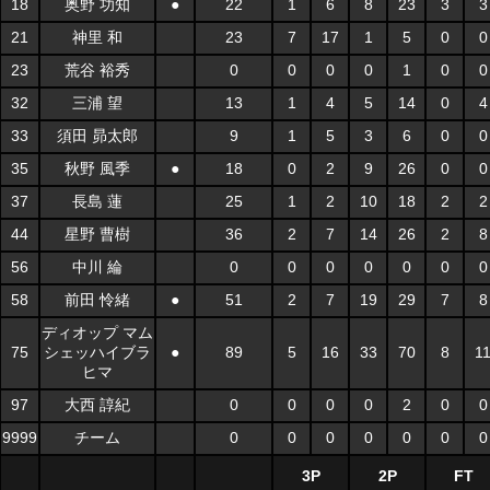
18
奥野 功知
●
22
1
6
8
23
3
3
21
神里 和
23
7
17
1
5
0
0
23
荒谷 裕秀
0
0
0
0
1
0
0
32
三浦 望
13
1
4
5
14
0
4
33
須田 昴太郎
9
1
5
3
6
0
0
35
秋野 風季
●
18
0
2
9
26
0
0
37
長島 蓮
25
1
2
10
18
2
2
44
星野 曹樹
36
2
7
14
26
2
8
56
中川 綸
0
0
0
0
0
0
0
58
前田 怜緒
●
51
2
7
19
29
7
8
ディオップ マム
75
シェッハイブラ
●
89
5
16
33
70
8
1
ヒマ
97
大西 諄紀
0
0
0
0
2
0
0
9999
チーム
0
0
0
0
0
0
0
3P
2P
FT