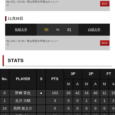
No.131／15:20／青山学院大学青山キャンパ
BOX
ス
11月26日
98
81
拓殖大学
vs
白鷗大学
No.135／11:00／青山学院大学青山キャンパ
BOX
ス
STATS
3P
2P
FT
No.
PLAYER
S
PTS
M
A
M
A
M
A
0
野﨑 零也
●
103
20
42
16
40
11
1
1
北川 大騎
3
0
0
1
4
1
2
14
髙間 龍之介
0
0
0
0
0
0
0