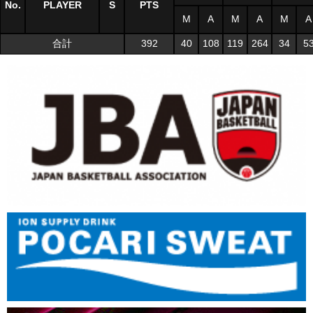
No.
PLAYER
S
PTS
M
A
M
A
M
A
合計
392
40
108
119
264
34
5