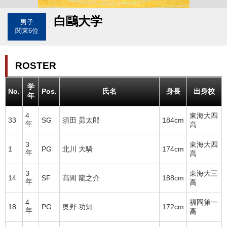
白鷗大学
男子
関東6位
ROSTER
学
No.
Pos.
氏名
身長
出身校
年
4
東海大四
33
SG
須田 昴太郎
184cm
年
高
3
東海大四
1
PG
北川 大騎
174cm
年
高
3
東海大三
14
SF
髙間 龍之介
188cm
年
高
4
福岡第一
18
PG
奥野 功知
172cm
年
高