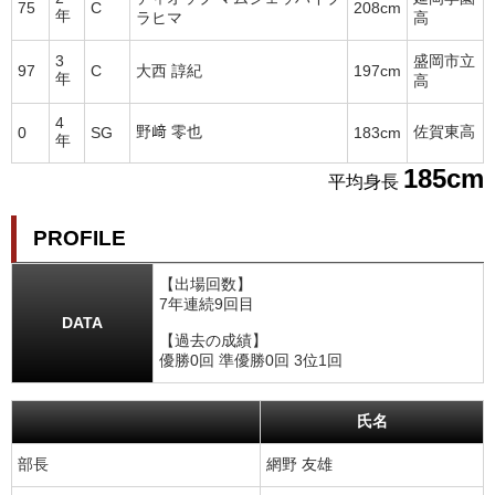
75
C
208cm
年
ラヒマ
高
3
盛岡市立
97
C
大西 諄紀
197cm
年
高
4
野﨑 零也
佐賀東高
0
SG
183cm
年
185cm
平均身長
PROFILE
【出場回数】
7年連続9回目
DATA
【過去の成績】
優勝0回 準優勝0回 3位1回
氏名
部長
網野 友雄