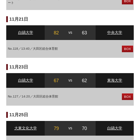
BOX
ート
11月21日
82
63
白鷗大学
vs
中央大学
No.118／13:40／大田区総合体育館
BOX
11月23日
67
62
白鷗大学
vs
東海大学
No.127／14:20／大田区総合体育館
BOX
11月25日
79
70
大東文化大学
vs
白鷗大学