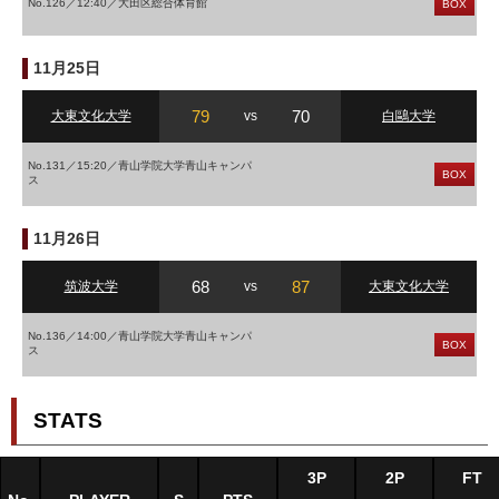
No.126／12:40／大田区総合体育館
BOX
11月25日
79
70
大東文化大学
vs
白鷗大学
No.131／15:20／青山学院大学青山キャンパ
BOX
ス
11月26日
68
87
筑波大学
vs
大東文化大学
No.136／14:00／青山学院大学青山キャンパ
BOX
ス
STATS
3P
2P
FT