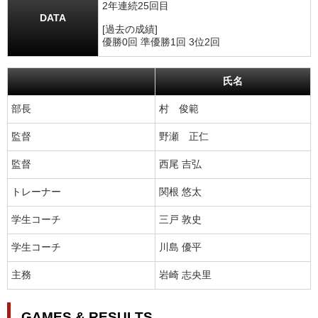
2年連続25回目
DATA
[過去の成績]
優勝0回 準優勝1回 3位2回
氏名
部長
村 俊範
監督
野瀬 正仁
監督
西尾 吉弘
トレーナー
関根 悠太
学生コーチ
三戸 敦史
学生コーチ
川島 優平
主務
岩崎 志央里
GAMES & RESULTS