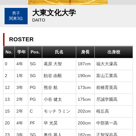
大東文化大学
男子
関東3位
DAITO
ROSTER
No.
学年
Pos.
氏名
身長
出身校
0
4年
SG
葛原 大智
187cm
福大大濠高
2
1年
SG
飴谷 由毅
190cm
富山工業高
12
3年
PG
熊谷 航
173cm
前橋育英高
13
2年
PG
小谷 健太
175cm
尽誠学園高
15
2年
C
モッチ ラミン
202cm
桜丘高
20
4年
PF
毕 光昊
200cm
中部第一高
23
3年
SG
奥住 将人
182cm
正智深谷高