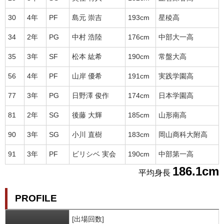
30
4年
PF
島元 崇吉
193cm
星稜高
34
2年
PG
中村 浩陸
176cm
中部大一高
35
3年
SF
松本 紘希
190cm
常盤大高
56
4年
PF
山岸 優希
191cm
実践学園高
77
3年
PG
日野澤 俊作
174cm
日本学園高
81
2年
SG
後藤 大輝
185cm
山形南高
90
3年
SG
小川 直樹
183cm
岡山商科大附高
91
3年
PF
ビリシベ 実会
190cm
中部第一高
186.1cm
平均身長
PROFILE
[出場回数]