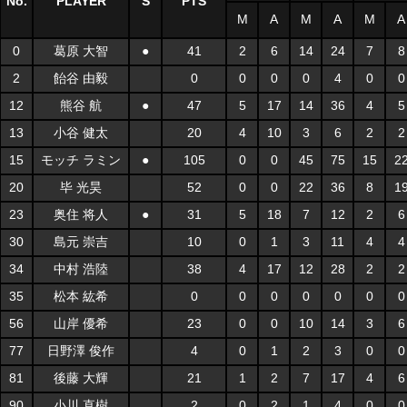
No.
PLAYER
S
PTS
M
A
M
A
M
A
0
葛原 大智
●
41
2
6
14
24
7
8
2
飴谷 由毅
0
0
0
0
4
0
0
12
熊谷 航
●
47
5
17
14
36
4
5
13
小谷 健太
20
4
10
3
6
2
2
15
モッチ ラミン
●
105
0
0
45
75
15
2
20
毕 光昊
52
0
0
22
36
8
1
23
奥住 将人
●
31
5
18
7
12
2
6
30
島元 崇吉
10
0
1
3
11
4
4
34
中村 浩陸
38
4
17
12
28
2
2
35
松本 紘希
0
0
0
0
0
0
0
56
山岸 優希
23
0
0
10
14
3
6
77
日野澤 俊作
4
0
1
2
3
0
0
81
後藤 大輝
21
1
2
7
17
4
6
90
小川 直樹
2
0
2
1
4
0
0