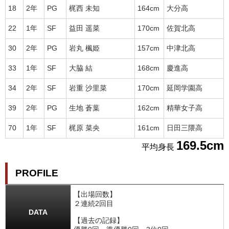
18
2年
PG
梶西 未知
164cm
大分高
22
1年
SF
益田 遥菜
170cm
佐賀北高
30
2年
PG
岩丸 楓姫
157cm
中津北高
33
1年
SF
大脇 結
168cm
慶進高
34
2年
SF
岩重 沙里菜
170cm
延岡学園高
39
2年
PG
生地 蒼葉
162cm
精華女子高
70
1年
SF
梶原 菜央
161cm
日田三隈高
169.5cm
平均身長
PROFILE
【出場回数】
２連続2回目
DATA
【過去の記録】