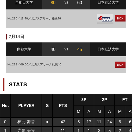
80
60
早稲田大学
vs
日本経済大学
No.230／11:40／北ガスアリーナ札幌46
BOX
7月14日
40
45
白鷗大学
vs
日本経済大学
No.231／09:00／北ガスアリーナ札幌46
BOX
STATS
3P
2P
FT
No.
PLAYER
S
PTS
M
A
M
A
M
A
0
柿元 舞音
●
42
5
17
11
24
5
6
1
寺尾 美泉
11
1
1
3
5
2
4