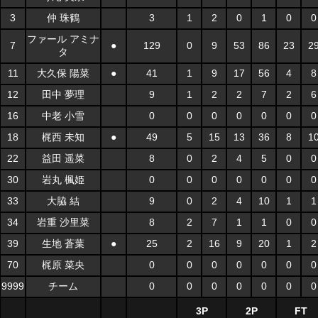
3
仲 珠鶴
3
1
2
0
1
0
0
ファール アミナ
7
●
129
0
9
53
86
23
2
タ
11
大久保 陽菜
●
41
1
9
17
56
4
8
12
田中 夢理
9
1
2
2
7
2
6
16
中老 小雪
0
0
0
0
0
0
0
18
梶西 未知
●
49
5
15
13
36
8
1
22
益田 遥菜
8
0
2
4
5
0
0
30
岩丸 楓姫
0
0
0
0
0
0
0
33
大脇 結
9
0
2
4
10
1
1
34
岩重 沙里菜
8
2
7
1
1
0
0
39
生地 蒼葉
●
25
2
16
9
20
1
2
70
梶原 菜央
0
0
0
0
0
0
0
9999
チーム
0
0
0
0
0
0
0
3P
2P
FT