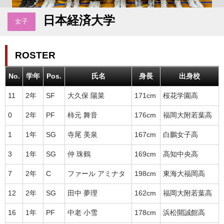
日本経済大学
女子
ROSTER
No.
学年
Pos.
氏名
身長
出身校
11
2年
SF
大久保 陽菜
171cm
桜花学園高
0
2年
PF
柿元 舞音
176cm
福岡大附若葉高
1
1年
SG
寺尾 美泉
167cm
白鵬女子高
3
1年
SG
仲 珠鶴
169cm
高知中央高
7
2年
C
ファール アミナタ
198cm
東海大福岡高
12
2年
SG
田中 夢理
162cm
福岡大附若葉高
16
1年
PF
中老 小雪
178cm
浜松開誠館高