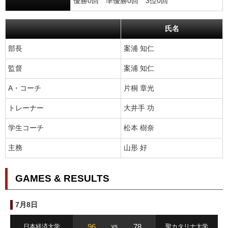
優勝0回 準優勝0回 3位0回
氏名
部長
案浦 知仁
監督
案浦 知仁
A・コーチ
片桐 章光
トレーナー
大井手 功
学生コーチ
松本 樹奈
主務
山形 好
GAMES & RESULTS
7月8日
96
78
日本経済大学
vs
聖カタリナ大学