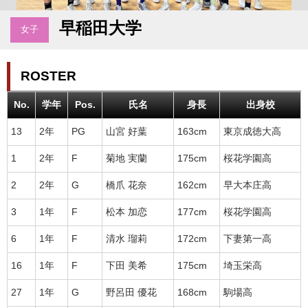
早稲田大学
女子
ROSTER
No.
学年
Pos.
氏名
身長
出身校
13
2年
PG
山宮 好葉
163cm
東京成徳大高
1
2年
F
菊地 実蘭
175cm
桜花学園高
2
2年
G
橋爪 花奈
162cm
早大本庄高
3
1年
F
松本 加恋
177cm
桜花学園高
6
1年
F
清水 瑠莉
172cm
下妻第一高
16
1年
F
下田 美希
175cm
埼玉栄高
27
1年
G
野呂田 優花
168cm
駒場高