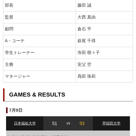
部長
藤田 誠
監督
大西 真由
顧問
倉石 平
A・コーチ
萩尾 千尋
学生トレーナー
寺田 萌々子
主務
安父 空
マネージャー
爲田 珠莉
GAMES & RESULTS
7月9日
51
93
日本福祉大学
vs
早稲田大学