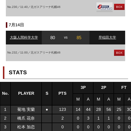
No.230／11:40／北ガスアリーナ札幌46
BOX
7月14日
80
85
大阪人間科学大学
vs
早稲田大学
No.232／11:00／北ガスアリーナ札幌46
BOX
STATS
3P
2P
FT
No.
PLAYER
S
PTS
M
A
M
A
M
A
1
菊地 実蘭
●
123
14
44
28
56
25
3
2
橋爪 花奈
2
0
3
1
1
0
0
3
松本 加恋
0
0
0
0
0
0
0