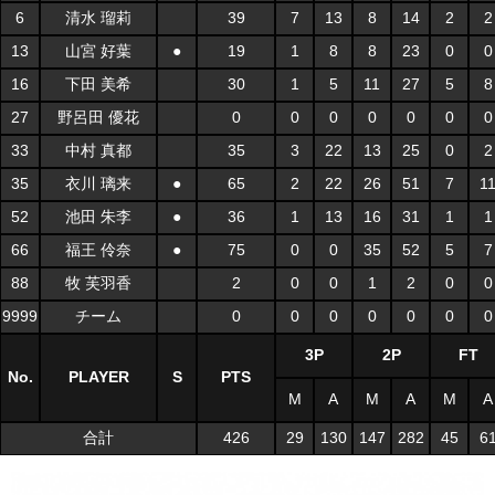
6
清水 瑠莉
39
7
13
8
14
2
2
13
山宮 好葉
●
19
1
8
8
23
0
0
16
下田 美希
30
1
5
11
27
5
8
27
野呂田 優花
0
0
0
0
0
0
0
33
中村 真都
35
3
22
13
25
0
2
35
衣川 璃来
●
65
2
22
26
51
7
1
52
池田 朱李
●
36
1
13
16
31
1
1
66
福王 伶奈
●
75
0
0
35
52
5
7
88
牧 芙羽香
2
0
0
1
2
0
0
9999
チーム
0
0
0
0
0
0
0
3P
2P
FT
No.
PLAYER
S
PTS
M
A
M
A
M
A
合計
426
29
130
147
282
45
6