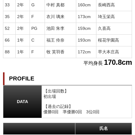
33
2年
G
中村 真都
160cm
長崎西高
35
2年
F
衣川 璃来
173cm
埼玉栄高
52
2年
PG
池田 朱李
159cm
久喜高
66
1年
C
福王 伶奈
193cm
桜花学園高
88
1年
F
牧 芙羽香
172cm
早大本庄高
170.8cm
平均身長
PROFILE
【出場回数】
初出場
DATA
【過去の記録】
優勝0回 準優勝0回 3位0回
氏名