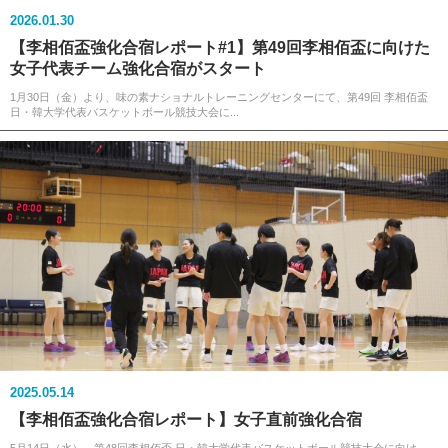
2026.01.30
【李相佰盃強化合宿レポート#1】第49回李相佰盃に向けた
女子代表チーム強化合宿がスタート
1月30日（金）より、味の素ナショナルトレーニングセンターにて、第49回 李相佰盃
日・韓大学代表バスケットボール競技大会に...
2025.05.14
【李相佰盃強化合宿レポート】女子直前強化合宿