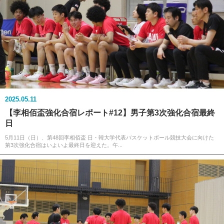
2025.05.11
【李相佰盃強化合宿レポート#12】男子第3次強化合宿最終
日
5月11日（日）、第48回李相佰盃 日・韓大学代表バスケットボール競技大会に向けた
第3次強化合宿はいよいよ最終日を迎えた。午...