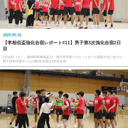
2025.05.10
【李相佰盃強化合宿レポート#11】男子第3次強化合宿2日
目
5月10日（土）、第48回李相佰盃 日・韓大学代表バスケットボール競技大会に向けた
男子日本代表チームの第3次合宿は2日目を迎...