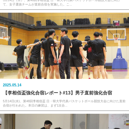
5月14日（水）、第48回李相佰盃 日・韓大学代表バスケットボール競技大会に向け
て、女子選抜チームが直前合宿を実施した。こ...
2025.05.14
【李相佰盃強化合宿レポート#13】男子直前強化合宿
5月14日(水)、第48回李相佰盃 日・韓大学代表バスケットボール競技大会に向けた直前
合宿が行われた。本日の練習は、まず1次合...