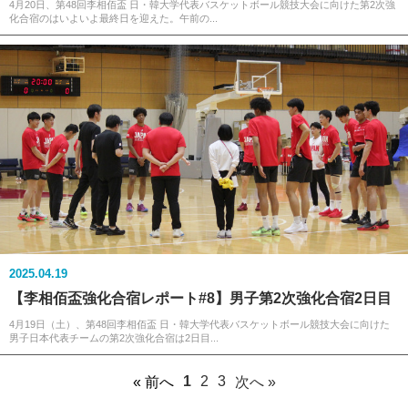
4月20日、第48回李相佰盃 日・韓大学代表バスケットボール競技大会に向けた第2次強
化合宿のはいよいよ最終日を迎えた。午前の...
2025.04.19
【李相佰盃強化合宿レポート#8】男子第2次強化合宿2日目
4月19日（土）、第48回李相佰盃 日・韓大学代表バスケットボール競技大会に向けた
男子日本代表チームの第2次強化合宿は2日目...
1
2
3
« 前へ
次へ »