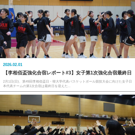
2026.02.01
【李相佰盃強化合宿レポート#3】女子第1次強化合宿最終日
2月1日(日)、第49回李相佰盃日・韓大学代表バスケットボール競技大会に向けた女子日
本代表チームの第1次合宿は最終日を迎えた...