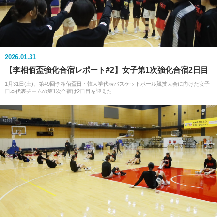
2026.01.31
【李相佰盃強化合宿レポート#2】女子第1次強化合宿2日目
1月31日(土)、第49回李相佰盃日・韓大学代表バスケットボール競技大会に向けた女子
日本代表チームの第1次合宿は2日目を迎えた...